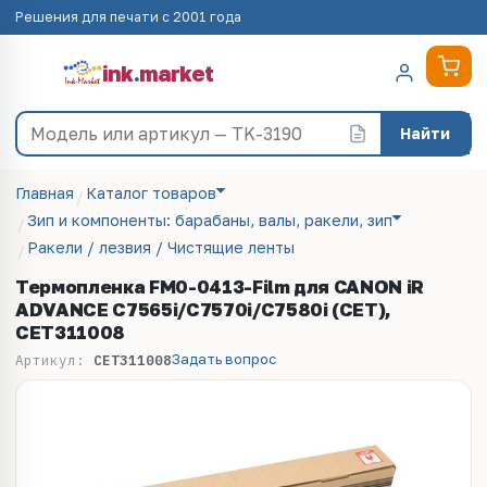
Решения для печати с 2001 года
ink
.
market
Найти
Главная
Каталог товаров
Зип и компоненты: барабаны, валы, ракели, зип
Ракели / лезвия / Чистящие ленты
Термопленка FM0-0413-Film для CANON iR
ADVANCE C7565i/C7570i/C7580i (CET),
CET311008
Задать вопрос
Артикул:
CET311008