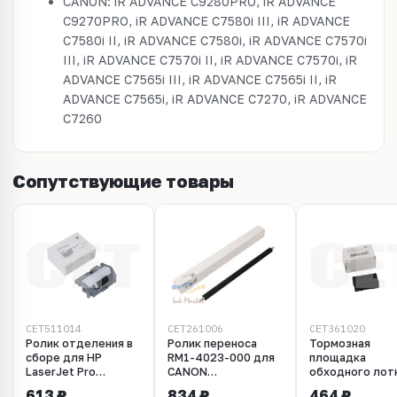
CANON: iR ADVANCE C9280PRO, iR ADVANCE
C9270PRO, iR ADVANCE C7580i III, iR ADVANCE
C7580i II, iR ADVANCE C7580i, iR ADVANCE C7570i
III, iR ADVANCE C7570i II, iR ADVANCE C7570i, iR
ADVANCE C7565i III, iR ADVANCE C7565i II, iR
ADVANCE C7565i, iR ADVANCE C7270, iR ADVANCE
C7260
Сопутствующие товары
CET511014
CET261006
CET361020
Ролик отделения в
Ролик переноса
Тормозная
сборе для HP
RM1-4023-000 для
площадка
LaserJet Pro
CANON
обходного лот
M402dn/M402dw/M402
iR1643/1643i/1643iF
RL2-0657-000 
613 ₽
834 ₽
464 ₽