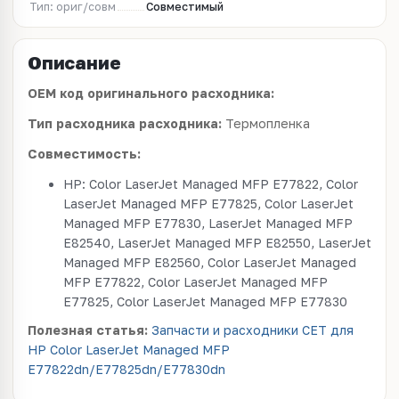
Тип: ориг/совм
Совместимый
Описание
OEM код оригинального расходника:
Тип расходника расходника:
Термопленка
Совместимость:
HP: Color LaserJet Managed MFP E77822, Color
LaserJet Managed MFP E77825, Color LaserJet
Managed MFP E77830, LaserJet Managed MFP
E82540, LaserJet Managed MFP E82550, LaserJet
Managed MFP E82560, Color LaserJet Managed
MFP E77822, Color LaserJet Managed MFP
E77825, Color LaserJet Managed MFP E77830
Полезная статья:
Запчасти и расходники CET для
HP Color LaserJet Managed MFP
E77822dn/E77825dn/E77830dn