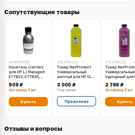
Сопутствующие товары
2608700000
2012005231
2012005221
Носитель (carrier)
Тонер NetProduct
Тонер NetProd
для HP LJ Managed
Универсальный
Универсальный
E77822, E77830,
желтый для HP CLJ
пурпурный для
Samsung CLX-9201 -
E87640, E87650,
CLJ E87640, E8
509 ₽
3 000 ₽
2 798 ₽
56 грамм Silver ATM
E87660, E77822,
E87660, E77822
Осталось 1 шт
Под заказ
Осталось 3 шт
E77825, E77830 -
E77825, E77830
500 г.
500 г.
Предзаказ
Купить
Купить
Отзывы и вопросы