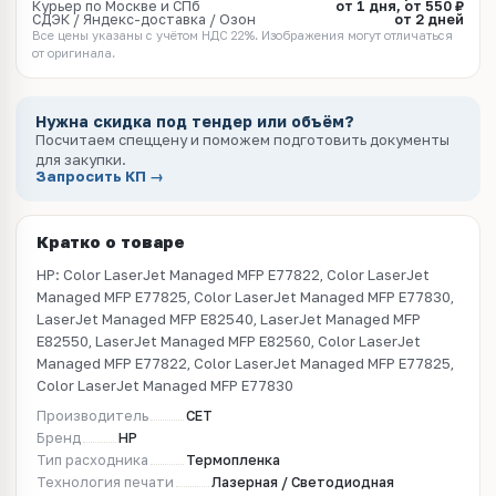
Курьер по Москве и СПб
от 1 дня, от 550 ₽
СДЭК / Яндекс-доставка / Озон
от 2 дней
Все цены указаны с учётом НДС 22%. Изображения могут отличаться
от оригинала.
Нужна скидка под тендер или объём?
Посчитаем спеццену и поможем подготовить документы
для закупки.
Запросить КП →
Кратко о товаре
HP: Color LaserJet Managed MFP E77822, Color LaserJet
Managed MFP E77825, Color LaserJet Managed MFP E77830,
LaserJet Managed MFP E82540, LaserJet Managed MFP
E82550, LaserJet Managed MFP E82560, Color LaserJet
Managed MFP E77822, Color LaserJet Managed MFP E77825,
Color LaserJet Managed MFP E77830
Производитель
CET
Бренд
HP
Тип расходника
Термопленка
Технология печати
Лазерная / Светодиодная