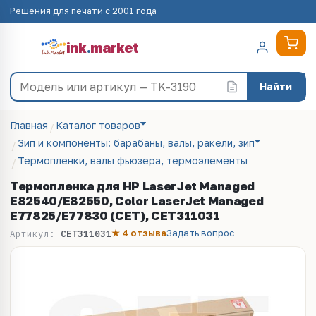
Решения для печати с 2001 года
ink
.
market
Найти
Главная
Каталог товаров
Зип и компоненты: барабаны, валы, ракели, зип
Термопленки, валы фьюзера, термоэлементы
Термопленка для HP LaserJet Managed
E82540/E82550, Color LaserJet Managed
E77825/E77830 (CET), CET311031
★ 4 отзыва
Задать вопрос
Артикул:
CET311031