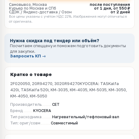
Самовывоз, Москва
после поступления
Курьер по Москве и СПб
от 1 дня, от 550 ₽
СДЭК / Яндекс-доставка / Озон
от 2 дней
Все цены указаны с учётом НДС 22%. Изображения могут отличаться
от оригинала.
Нужна скидка под тендер или объём?
Посчитаем спеццену и поможем подготовить документы
для закупки.
Запросить КП →
Кратко о товаре
2FG20050, 2GR94270, 302GR94270KYOCERA: TASKalfa
420i, TASKalfa 520i, KM-3035, KM-4035, KM-5035, KM-3050,
KM-4050, KM-5050
Производитель
CET
Бренд
KYOCERA
Тип расходника
Нагревательный/тефлоновый вал
Тип: ориг/совм
Совместимый