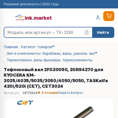
Решения для печати с 2001 года
ink
.
market
Найти
Главная
Каталог товаров
Зип и компоненты: барабаны, валы, ракели, зип
Термопленки, валы фьюзера, термоэлементы
Тефлоновый вал 2FG20050, 2GR94270 для
KYOCERA KM-
3035/4035/5035/3050/4050/5050, TASKalfa
420i/520i (CET), CET3024
★ 4 отзыва
Задать вопрос
Артикул:
CET3024