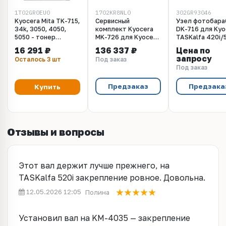
1T02GR0EU0
1702KR8NL0
302GR93046
Kyocera Mita TK-715,
Сервисный
Узел фотобара
34k, 3050, 4050,
комплект Kyocera
DK-716 для Kyo
5050 - тонер
MK-726 для Kyocera
TASKalfa 420i/5
картридж
TASKalfa 420i/520i
KM-4050/5050
16 291 ₽
136 337 ₽
Цена по
запросу
Осталось 3 шт
Под заказ
Под заказ
Предзаказ
Предзака
Купить
Отзывы и вопросы
Этот вал держит лучше прежнего, на
TASKalfa 520i закрепление ровное. Довольна.
12.05.2026 12:05
Полина
Установил вал на KM-4035 — закрепление