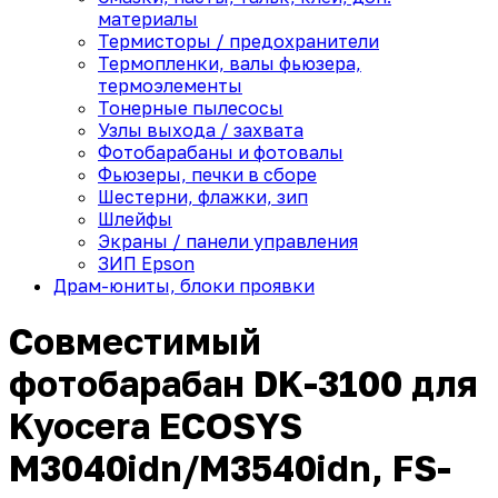
материалы
Термисторы / предохранители
Термопленки, валы фьюзера,
термоэлементы
Тонерные пылесосы
Узлы выхода / захвата
Фотобарабаны и фотовалы
Фьюзеры, печки в сборе
Шестерни, флажки, зип
Шлейфы
Экраны / панели управления
ЗИП Epson
Драм-юниты, блоки проявки
Совместимый
фотобарабан DK-3100 для
Kyocera ECOSYS
M3040idn/M3540idn, FS-