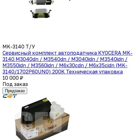
MK-3140 Т/У
Сервисный комплект автоподатчика KYOCERA MK-
3140 M3040dn / M3540dn / M3040idn / M3540idn /
M3550idn / M3560idn / M6x30cdn / M6x35cidn (MK-
3140/1702P60UN0) 200K Техническая упаковка
10 000 ₽
Под заказ
Предзаказ