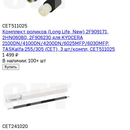
CET511025
Комплект роликов (Long Life, New) 2F909171,
2HN06080, 2F906230 для KYOCERA
2100DN/4100DN/4200DN/6025MFP/6030MFP,
TASKalfa 255/305 (CET), 3 шт/компл, CET511025
1 499 ₽
В наличии: 100+ шт
Купить
CET241020