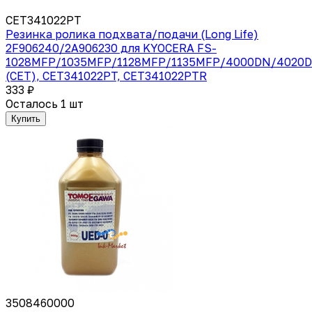
CET341022PT
Резинка ролика подхвата/подачи (Long Life)
2F906240/2А906230 для KYOCERA FS-
1028MFP/1035MFP/1128MFP/1135MFP/4000DN/4020
(CET), CET341022PT, CET341022PTR
333 ₽
Осталось 1 шт
Купить
3508460000