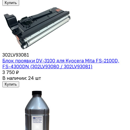
Купить
302LV93081
Блок проявки DV-3100 для Kyocera Mita FS-2100D,
FS-4300DN (302LV93080 / 302LV93081)
3 750 ₽
В наличии: 24 шт
Купить