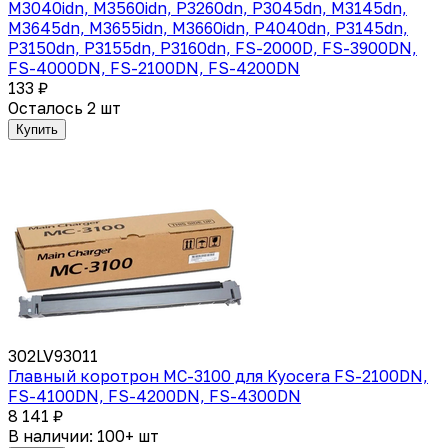
M3040idn, M3560idn, P3260dn, P3045dn, M3145dn,
M3645dn, M3655idn, M3660idn, P4040dn, P3145dn,
P3150dn, P3155dn, P3160dn, FS-2000D, FS-3900DN,
FS-4000DN, FS-2100DN, FS-4200DN
133 ₽
Осталось 2 шт
Купить
302LV93011
Главный коротрон MC-3100 для Kyocera FS-2100DN,
FS-4100DN, FS-4200DN, FS-4300DN
8 141 ₽
В наличии: 100+ шт