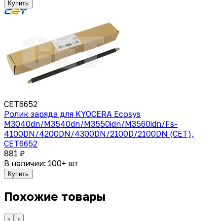
Купить
CET6652
Ролик заряда для KYOCERA Ecosys
M3040dn/M3540dn/M3550idn/M3560idn/Fs-
4100DN/4200DN/4300DN/2100D/2100DN (CET),
CET6652
881 ₽
В наличии: 100+ шт
Купить
Похожие товары
‹
›