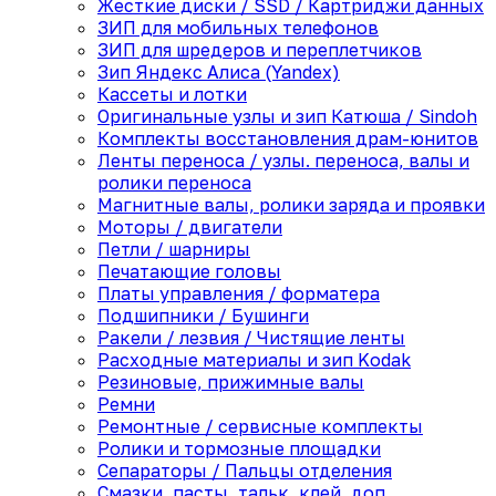
Жесткие диски / SSD / Картриджи данных
ЗИП для мобильных телефонов
ЗИП для шредеров и переплетчиков
Зип Яндекс Алиса (Yandex)
Кассеты и лотки
Оригинальные узлы и зип Катюша / Sindoh
Комплекты восстановления драм-юнитов
Ленты переноса / узлы. переноса, валы и
ролики переноса
Магнитные валы, ролики заряда и проявки
Моторы / двигатели
Петли / шарниры
Печатающие головы
Платы управления / форматера
Подшипники / Бушинги
Ракели / лезвия / Чистящие ленты
Расходные материалы и зип Kodak
Резиновые, прижимные валы
Ремни
Ремонтные / сервисные комплекты
Ролики и тормозные площадки
Сепараторы / Пальцы отделения
Смазки, пасты, тальк, клей, доп.