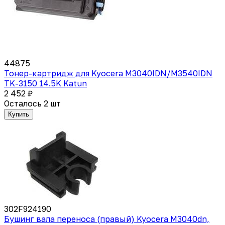
44875
Тонер-картридж для Kyocera M3040IDN/M3540IDN
TK-3150 14.5K Katun
2 452 ₽
Осталось 2 шт
Купить
302F924190
Бушинг вала переноса (правый) Kyocera M3040dn,