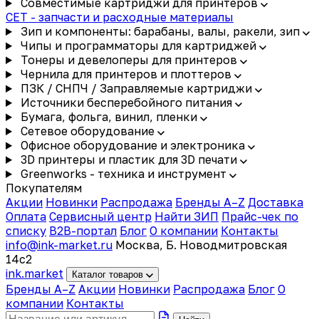
Совместимые картриджи для принтеров
CET - запчасти и расходные материалы
Зип и компоненты: барабаны, валы, ракели, зип
Чипы и программаторы для картриджей
Тонеры и девелоперы для принтеров
Чернила для принтеров и плоттеров
ПЗК / СНПЧ / Заправляемые картриджи
Источники бесперебойного питания
Бумага, фольга, винил, пленки
Сетевое оборудование
Офисное оборудование и электроника
3D принтеры и пластик для 3D печати
Greenworks - техника и инструмент
Покупателям
Акции
Новинки
Распродажа
Бренды A–Z
Доставка
Оплата
Сервисный центр
Найти ЗИП
Прайс-чек по
списку
B2B-портал
Блог
О компании
Контакты
info@ink-market.ru
Москва, Б. Новодмитровская
14с2
ink
.
market
Каталог товаров
Бренды A–Z
Акции
Новинки
Распродажа
Блог
О
компании
Контакты