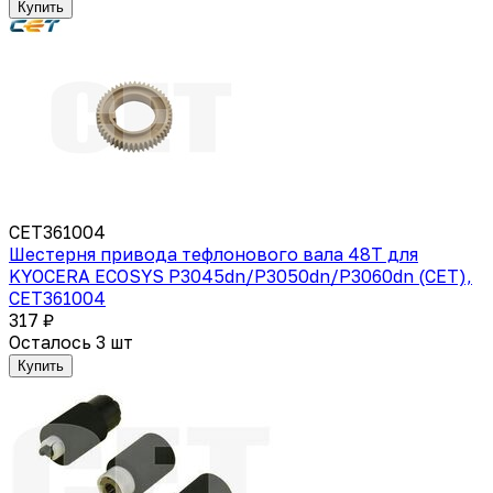
Купить
CET361004
Шестерня привода тефлонового вала 48T для
KYOCERA ECOSYS P3045dn/P3050dn/P3060dn (CET),
CET361004
317 ₽
Осталось 3 шт
Купить