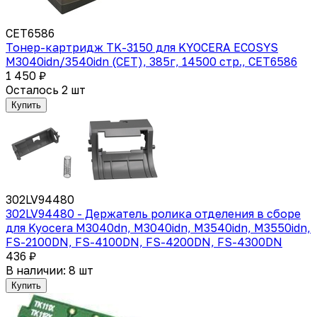
CET6586
Тонер-картридж TK-3150 для KYOCERA ECOSYS
M3040idn/3540idn (CET), 385г, 14500 стр., CET6586
1 450 ₽
Осталось 2 шт
Купить
302LV94480
302LV94480 - Держатель ролика отделения в сборе
для Kyocera M3040dn, M3040idn, M3540idn, M3550idn,
FS-2100DN, FS-4100DN, FS-4200DN, FS-4300DN
436 ₽
В наличии: 8 шт
Купить