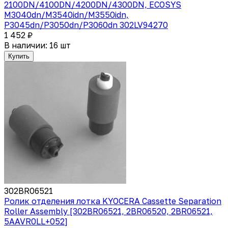
2100DN/4100DN/4200DN/4300DN, ECOSYS
M3040dn/M3540idn/M3550idn,
P3045dn/P3050dn/P3060dn 302LV94270
1 452 ₽
В наличии: 16 шт
Купить
302BR06521
Ролик отделения лотка KYOCERA Cassette Separation
Roller Assembly [302BR06521, 2BR06520, 2BR06521,
5AAVR0LL+052]