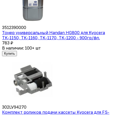
3512390000
Тонер универсальный Handan HG800 для Kyocera
TK-1150, TK-1160, TK-1170, TK-1200 - 900гр/фл.
783 ₽
В наличии: 100+ шт
Купить
302LV94270
Комплект роликов подачи кассеты Kyocera для FS-