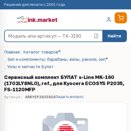
Решения для печати с 2001 года
ink
.
market
Найти
Главная
Каталог товаров
Зип и компоненты: барабаны, валы, ракели, зип
Узлы и запчасти Булат
Сервисный комплект БУЛАТ s-Line MK-160
(1702LY8NL0), ref., для Kyocera ECOSYS P2035,
FS-1120MFP
Задать вопрос
Артикул:
ARKYEP2035010