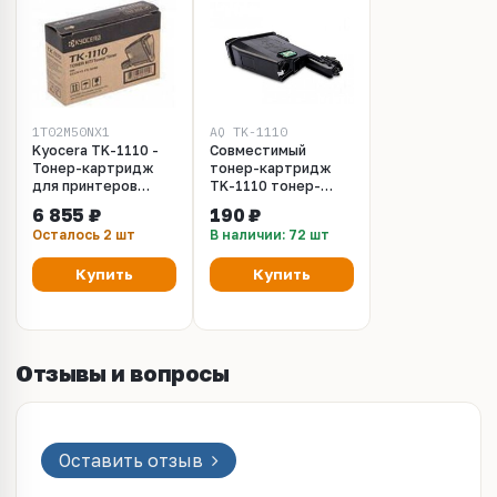
1T02M50NX1
AQ TK-1110
Kyocera TK-1110 -
Совместимый
Тонер-картридж
тонер-картридж
для принтеров
TK-1110 тонер-
Kyocera FS-1040,
картридж для
6 855 ₽
190 ₽
FS-1020MFP, FS-
принтеров Kyocera
Осталось 2 шт
В наличии: 72 шт
1120MFP. Ресурс
FS-1040, FS-
2500 страниц.
1020MFP, FS-
Купить
Купить
1120MFP.
Отзывы и вопросы
Оставить отзыв