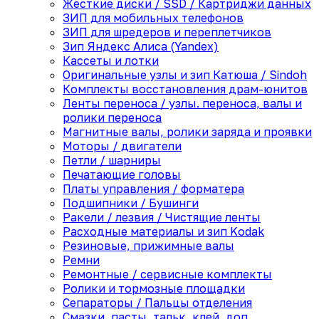
Жесткие диски / SSD / Картриджи данных
ЗИП для мобильных телефонов
ЗИП для шредеров и переплетчиков
Зип Яндекс Алиса (Yandex)
Кассеты и лотки
Оригинальные узлы и зип Катюша / Sindoh
Комплекты восстановления драм-юнитов
Ленты переноса / узлы. переноса, валы и
ролики переноса
Магнитные валы, ролики заряда и проявки
Моторы / двигатели
Петли / шарниры
Печатающие головы
Платы управления / форматера
Подшипники / Бушинги
Ракели / лезвия / Чистящие ленты
Расходные материалы и зип Kodak
Резиновые, прижимные валы
Ремни
Ремонтные / сервисные комплекты
Ролики и тормозные площадки
Сепараторы / Пальцы отделения
Смазки, пасты, тальк, клей, доп.