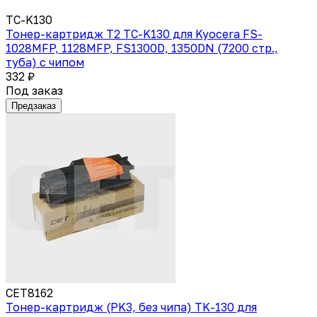
TC-K130
Тонер-картридж T2 TC-K130 для Kyocera FS-
1028MFP, 1128MFP, FS1300D, 1350DN (7200 стр.,
туба) с чипом
332 ₽
Под заказ
Предзаказ
CET8162
Тонер-картридж (PK3, без чипа) TK-130 для