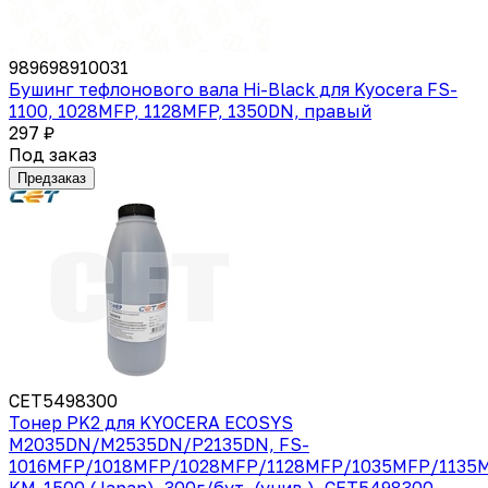
989698910031
Бушинг тефлонового вала Hi-Black для Kyocera FS-
1100, 1028MFP, 1128MFP, 1350DN, правый
297 ₽
Под заказ
Предзаказ
CET5498300
Тонер PK2 для KYOCERA ECOSYS
M2035DN/M2535DN/P2135DN, FS-
1016MFP/1018MFP/1028MFP/1128MFP/1035MFP/1135M
KM-1500 (Japan), 300г/бут, (унив.), CET5498300