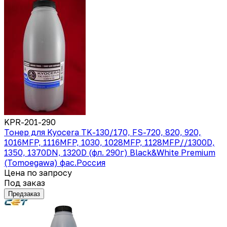
KPR-201-290
Тонер для Kyocera TK-130/170, FS-720, 820, 920,
1016MFP, 1116MFP, 1030, 1028MFP, 1128MFP//1300D,
1350, 1370DN, 1320D (фл. 290г) Black&White Premium
(Tomoegawa) фас.Россия
Цена по запросу
Под заказ
Предзаказ