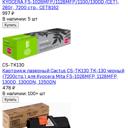
KYOCERA FS-1028MFP/1128MFP/1100/1300D (CET),
280г, 7200 стр., CET8162
997 ₽
В наличии: 5 шт
Купить
CS-TK130
Картридж лазерный Cactus CS-TK130 TK-130 черный
(7200стр.) для Kyocera Mita FS-1028MFP, 1128MFP,
1300D, 1300DN, 1350DN
478 ₽
В наличии: 100+ шт
Купить