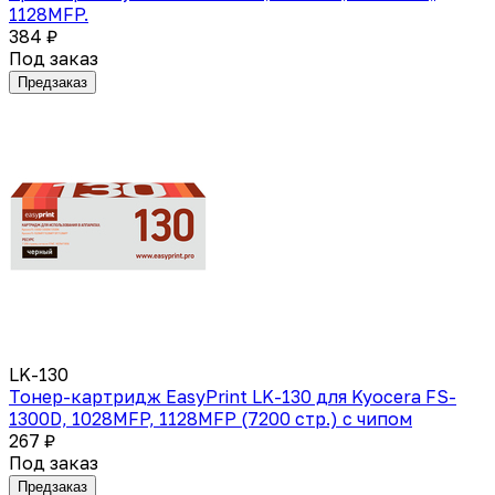
1128MFP.
384 ₽
Под заказ
Предзаказ
LK-130
Тонер-картридж EasyPrint LK-130 для Kyocera FS-
1300D, 1028MFP, 1128MFP (7200 стр.) с чипом
267 ₽
Под заказ
Предзаказ