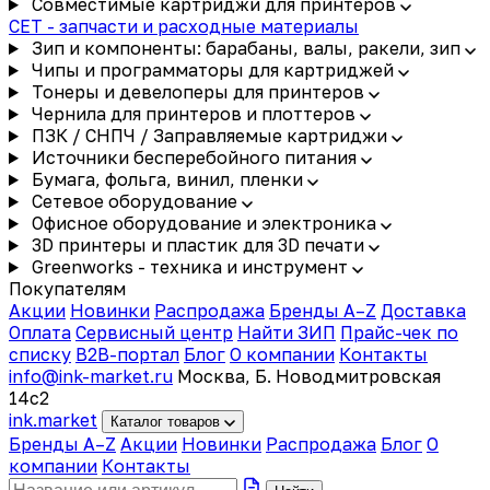
Совместимые картриджи для принтеров
CET - запчасти и расходные материалы
Зип и компоненты: барабаны, валы, ракели, зип
Чипы и программаторы для картриджей
Тонеры и девелоперы для принтеров
Чернила для принтеров и плоттеров
ПЗК / СНПЧ / Заправляемые картриджи
Источники бесперебойного питания
Бумага, фольга, винил, пленки
Сетевое оборудование
Офисное оборудование и электроника
3D принтеры и пластик для 3D печати
Greenworks - техника и инструмент
Покупателям
Акции
Новинки
Распродажа
Бренды A–Z
Доставка
Оплата
Сервисный центр
Найти ЗИП
Прайс-чек по
списку
B2B-портал
Блог
О компании
Контакты
info@ink-market.ru
Москва, Б. Новодмитровская
14с2
ink
.
market
Каталог товаров
Бренды A–Z
Акции
Новинки
Распродажа
Блог
О
компании
Контакты