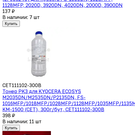
1128MFP, 2020D, 3920DN, 4020DN, 2000D, 3900DN
137 ₽
В наличии: 7 шт
Купить
CET111102-300B
Тонер PK3 для KYOCERA ECOSYS
M2035DN/M2535DN/P2135DN, FS-
1016MFP/1018MFP/1028MFP/1128MFP/1035MFP/1135M
KM-1500 (CET), 300г/бут, CET111102-300B
398 ₽
В наличии: 11 шт
Купить