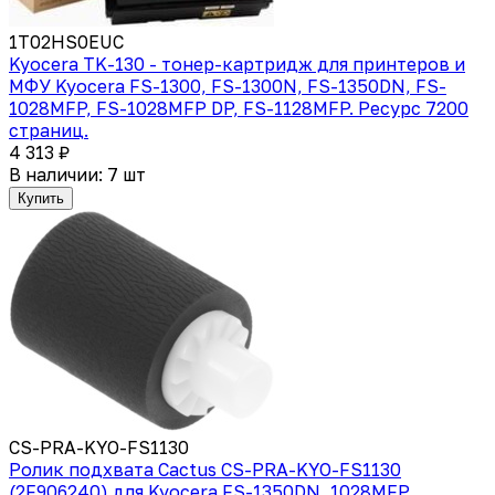
1T02HS0EUC
Kyocera TK-130 - тонер-картридж для принтеров и
МФУ Kyocera FS-1300, FS-1300N, FS-1350DN, FS-
1028MFP, FS-1028MFP DP, FS-1128MFP. Ресурс 7200
страниц.
4 313 ₽
В наличии: 7 шт
Купить
CS-PRA-KYO-FS1130
Ролик подхвата Cactus CS-PRA-KYO-FS1130
(2F906240) для Kyocera FS-1350DN, 1028MFP,