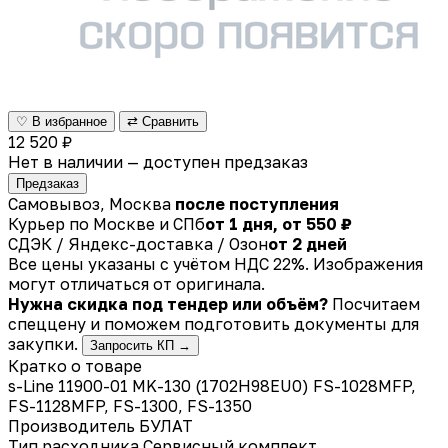
♡ В избранное
⇄ Сравнить
12 520 ₽
Нет в наличии — доступен предзаказ
Предзаказ
Самовывоз, Москва
после поступления
Курьер по Москве и СПб
от 1 дня, от 550 ₽
СДЭК / Яндекс-доставка / Озон
от 2 дней
Все цены указаны с учётом НДС 22%. Изображения
могут отличаться от оригинала.
Нужна скидка под тендер или объём?
Посчитаем
спеццену и поможем подготовить документы для
закупки.
Запросить КП →
Кратко о товаре
s-Line 11900-01 MK-130 (1702H98EU0) FS-1028MFP,
FS-1128MFP, FS-1300, FS-1350
Производитель
БУЛАТ
Тип расходника
Сервисный комплект