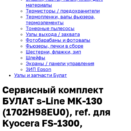
материалы
Термисторы / предохранители
Термопленки, валы фьюзера,
термоэлементы
Тонерные пылесосы
Узлы выхода / захвата
Фотобарабаны и фотовалы
Фьюзеры, печки в сборе
Шестерни, флажки, зип
Шлейфы
Экраны / панели управления
ЗИП Epson
Узлы и запчасти Булат
Сервисный комплект
БУЛАТ s-Line MK-130
(1702H98EU0), ref. для
Kyocera FS-1300,