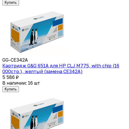
Купить
GG-CE342A
Картридж G&G 651A для HP CLJ M775, with chip (16
000стр.), желтый (замена CE342A)
5 586 ₽
В наличии: 16 шт
Купить