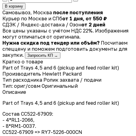
В корзину
Самовывоз, Москва
после поступления
Курьер по Москве и СПб
от 1 дня, от 550 ₽
СДЭК / Яндекс-доставка / Озон
от 2 дней
Все цены указаны с учётом НДС 22%. Изображения
могут отличаться от оригинала.
Нужна скидка под тендер или объём?
Посчитаем
спеццену и поможем подготовить документы для
закупки.
Запросить КП →
Кратко о товаре
Part of Trays 4,5 and 6 (pickup and feed roller kit)
Производитель
Hewlett Packard
Тип расходника
Ролик захвата / подачи
Тип: ориг/совм
Оригинальный
Описание
Part of Trays 4,5 and 6 (pickup and feed roller kit)
Состав CC522-67909:
- 4*RL1-2066,
- 8*RM1-0037.
CC522-67909 => RY7-5226-000CN