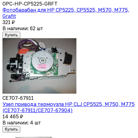
OPC-HP-CP5225-GRFT
Фотобарабан для HP CP5225, CP5525, M570, M775,
Grafit
321 ₽
В наличии: 62 шт
Купить
CE707-67911
Узел привода термоузла HP CLJ CP5525, M750, M775
(CE707-67911/CE707-67904)
14 465 ₽
В наличии: 4 шт
Купить