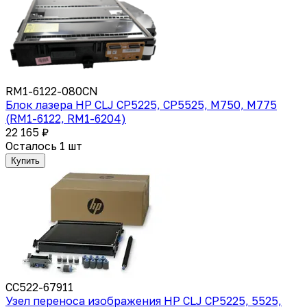
RM1-6122-080CN
Блок лазера HP CLJ CP5225, CP5525, M750, M775
(RM1-6122, RM1-6204)
22 165 ₽
Осталось 1 шт
Купить
CC522-67911
Узел переноса изображения HP CLJ CP5225, 5525,