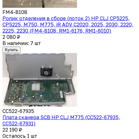
FM4-8108
Ролик отделения в сборе (лоток 2) HP CLJ CP5225,
CP5225, M750, M775, iR ADV C2020, 2025, 2030, 2220,
2225, 2230 (FM4-8108, RM1-6176, RM1-6010)
2 080 ₽
В наличии: 7 шт
Купить
CC522-67935
Плата сканера SCB HP CLJ M775 (CC522-67935,
CC522-67931)
22 190 ₽
Осталось 1 шт