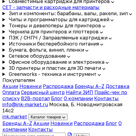
Совместимые картриджи для принтеров
CET - запчасти и расходные материалы
Зип и компоненты: барабаны, валы, ракели, зип
Чипы и программаторы для картриджей
Тонеры и девелоперы для принтеров
Чернила для принтеров и плоттеров
ПЗК / СНПЧ / Заправляемые картриджи
Источники бесперебойного питания
Бумага, фольга, винил, пленки
Сетевое оборудование
Офисное оборудование и электроника
3D принтеры и пластик для 3D печати
Greenworks - техника и инструмент
Покупателям
Акции
Новинки
Распродажа
Бренды A–Z
Доставка
Оплата
Сервисный центр
Найти ЗИП
Прайс-чек по
списку
B2B-портал
Блог
О компании
Контакты
info@ink-market.ru
Москва, Б. Новодмитровская
14с2
ink
.
market
Каталог товаров
Бренды A–Z
Акции
Новинки
Распродажа
Блог
О
компании
Контакты