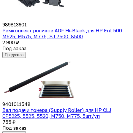
989813601
Ремкоплект роликов ADF Hi-Black для HP Ent 500
M525, M575, M775, SJ 7500, 8500
2 900 ₽
Под заказ
Предзаказ
9401011548
Вал подачи тонера (Supply Roller) для HP CLJ
СP5225, 5525, 5520, M750, M775, 5шт/уп
755 ₽
Под заказ