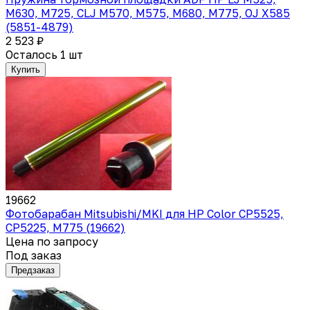
M630, M725, CLJ M570, M575, M680, M775, OJ X585
(5851-4879)
2 523 ₽
Осталось 1 шт
Купить
19662
Фотобарабан Mitsubishi/MKI для HP Color CP5525,
CP5225, M775 (19662)
Цена по запросу
Под заказ
Предзаказ