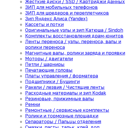
Жесткие диски / SSD / Картриджи данных
ЗИП для мобильных телефонов
ЗИП для шредеров и переплетчиков
Зип Яндекс Алиса (Yandex)
Кассеты и лотки
Оригинальные узлы и зип Катюша / Sindoh
Комплекты восстановления драм-юнитов
Ленты переноса / узлы. переноса, валы и
ролики переноса
Магнитные валы, ролики заряда и проявки
Моторы / двигатели
Петли / шарниры
Печатающие головы
Платы управления / форматера
Подшипники / Бушинги
Ракели / лезвия / Чистящие ленты
Расходные материалы и зип Kodak
Резиновые, прижимные валы
Ремни
Ремонтные / сервисные комплекты
Ролики и тормозные площадки
Сепараторы / Пальцы отделения
Смазки, пасты, тальк, клей, доп.