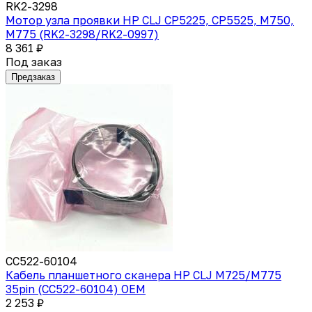
RK2-3298
Мотор узла проявки HP CLJ CP5225, CP5525, M750,
M775 (RK2-3298/RK2-0997)
8 361 ₽
Под заказ
Предзаказ
CC522-60104
Кабель планшетного сканера HP CLJ M725/M775
35pin (CC522-60104) OEM
2 253 ₽