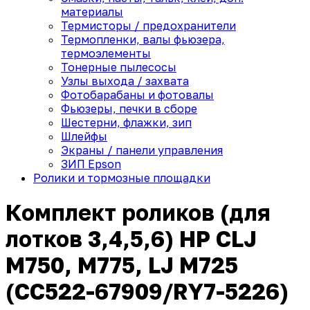
материалы
Термисторы / предохранители
Термопленки, валы фьюзера,
термоэлементы
Тонерные пылесосы
Узлы выхода / захвата
Фотобарабаны и фотовалы
Фьюзеры, печки в сборе
Шестерни, флажки, зип
Шлейфы
Экраны / панели управления
ЗИП Epson
Ролики и тормозные площадки
Комплект роликов (для
лотков 3,4,5,6) HP CLJ
M750, M775, LJ M725
(CC522-67909/RY7-5226)