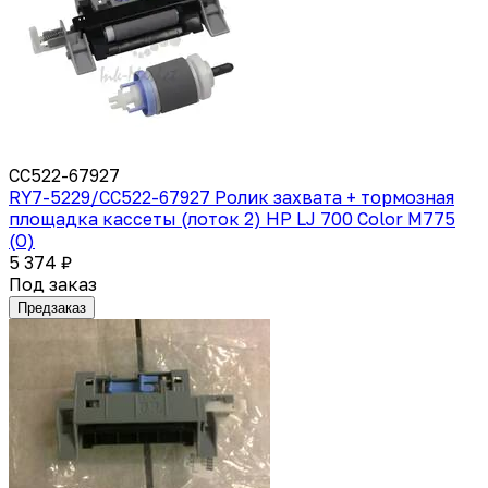
CC522-67927
RY7-5229/CC522-67927 Ролик захвата + тормозная
площадка кассеты (лоток 2) HP LJ 700 Color M775
(O)
5 374 ₽
Под заказ
Предзаказ