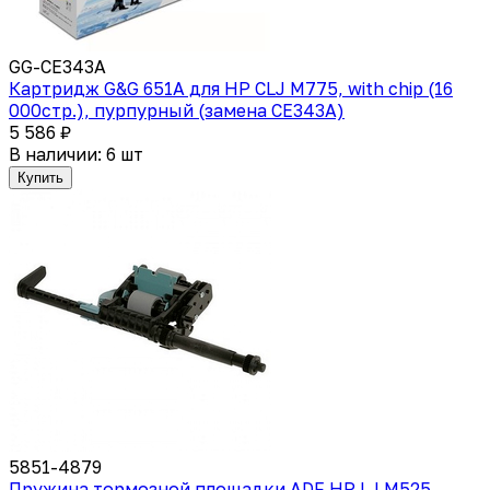
GG-CE343A
Картридж G&G 651A для HP CLJ M775, with chip (16
000стр.), пурпурный (замена CE343A)
5 586 ₽
В наличии: 6 шт
Купить
5851-4879
Пружина тормозной площадки ADF HP LJ M525,