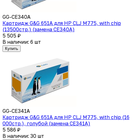
GG-CE340A
Картридж G&G 651A для HP CLJ M775, with chip
(13500стр.) (замена CE340A)
5 505 ₽
В наличии: 6 шт
Купить
GG-CE341A
Картридж G&G 651A для HP CLJ M775, with chip (16
000стр.), голубой (замена CE341A)
5 586 ₽
В наличии: 30 шт