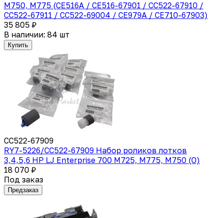
M750, M775 (CE516A / CE516-67901 / CC522-67910 /
CC522-67911 / CC522-69004 / CE979A / CE710-67903)
35 805 ₽
В наличии: 84 шт
Купить
CC522-67909
RY7-5226/CC522-67909 Набор роликов лотков
3,4,5,6 HP LJ Enterprise 700 M725, M775, M750 (O)
18 070 ₽
Под заказ
Предзаказ