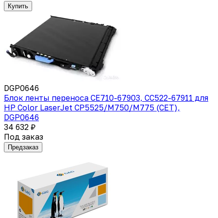
Купить
DGP0646
Блок ленты переноса CE710-67903, CC522-67911 для
HP Color LaserJet CP5525/M750/M775 (CET),
DGP0646
34 632 ₽
Под заказ
Предзаказ