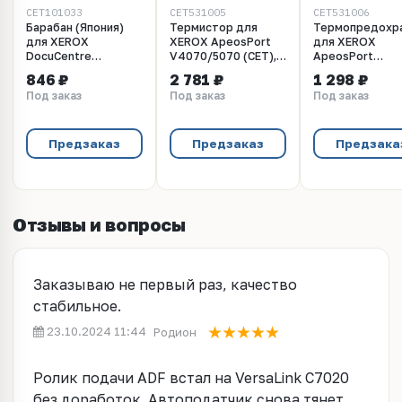
CET101033
CET531005
CET531006
Барабан (Япония)
Термистор для
Термопредохр
для XEROX
XEROX ApeosPort
для XEROX
DocuCentre
V4070/5070 (CET),
ApeosPort
V4070/5070 (CET),
CET531005
V4070/5070 (CE
846 ₽
2 781 ₽
1 298 ₽
CET101033
CET531006
Под заказ
Под заказ
Под заказ
Предзаказ
Предзаказ
Предзака
Отзывы и вопросы
Заказываю не первый раз, качество
стабильное.
23.10.2024 11:44
Родион
Ролик подачи ADF встал на VersaLink C7020
без доработок. Автоподатчик снова тянет