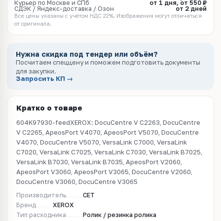
Курьер по Москве и СПб
от 1 дня, от 550 ₽
СДЭК / Яндекс-доставка / Озон
от 2 дней
Все цены указаны с учётом НДС 22%. Изображения могут отличаться
от оригинала.
Нужна скидка под тендер или объём?
Посчитаем спеццену и поможем подготовить документы
для закупки.
Запросить КП →
Кратко о товаре
604K97930-feedXEROX: DocuCentre V C2263, DocuCentre
V C2265, ApeosPort V4070, ApeosPort V5070, DocuCentre
V4070, DocuCentre V5070, VersaLink C7000, VersaLink
C7020, VersaLink C7025, VersaLink C7030, VersaLink B7025,
VersaLink B7030, VersaLink B7035, ApeosPort V2060,
ApeosPort V3060, ApeosPort V3065, DocuCentre V2060,
DocuCentre V3060, DocuCentre V3065
Производитель
CET
Бренд
XEROX
Тип расходника
Ролик / резинка ролика