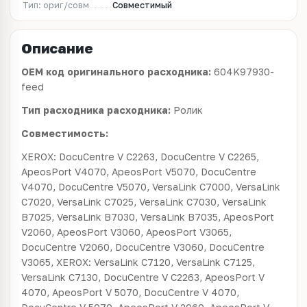
Тип: ориг/совм
Совместимый
Описание
OEM код оригинального расходника:
604K97930-
feed
Тип расходника расходника:
Ролик
Совместимость:
XEROX: DocuCentre V C2263, DocuCentre V C2265,
ApeosPort V4070, ApeosPort V5070, DocuCentre
V4070, DocuCentre V5070, VersaLink C7000, VersaLink
C7020, VersaLink C7025, VersaLink C7030, VersaLink
B7025, VersaLink B7030, VersaLink B7035, ApeosPort
V2060, ApeosPort V3060, ApeosPort V3065,
DocuCentre V2060, DocuCentre V3060, DocuCentre
V3065, XEROX: VersaLink C7120, VersaLink C7125,
VersaLink C7130, DocuCentre V C2263, ApeosPort V
4070, ApeosPort V 5070, DocuCentre V 4070,