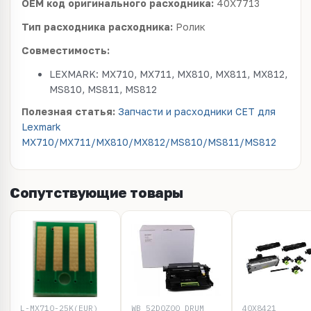
OEM код оригинального расходника:
40X7713
Тип расходника расходника:
Ролик
Совместимость:
LEXMARK: MX710, MX711, MX810, MX811, MX812,
MS810, MS811, MS812
Полезная статья:
Запчасти и расходники CET для
Lexmark
MX710/MX711/MX810/MX812/MS810/MS811/MS812
Сопутствующие товары
L-MX710-25K(EUR)
WB 52D0Z00 DRUM
40X8421