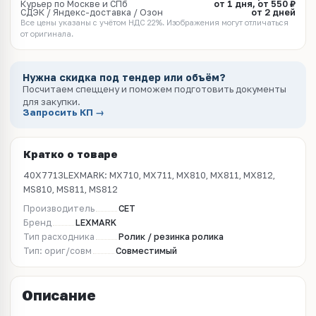
Курьер по Москве и СПб
от 1 дня, от 550 ₽
СДЭК / Яндекс-доставка / Озон
от 2 дней
Все цены указаны с учётом НДС 22%. Изображения могут отличаться
от оригинала.
Нужна скидка под тендер или объём?
Посчитаем спеццену и поможем подготовить документы
для закупки.
Запросить КП →
Кратко о товаре
40X7713LEXMARK: MX710, MX711, MX810, MX811, MX812,
MS810, MS811, MS812
Производитель
CET
Бренд
LEXMARK
Тип расходника
Ролик / резинка ролика
Тип: ориг/совм
Совместимый
Описание