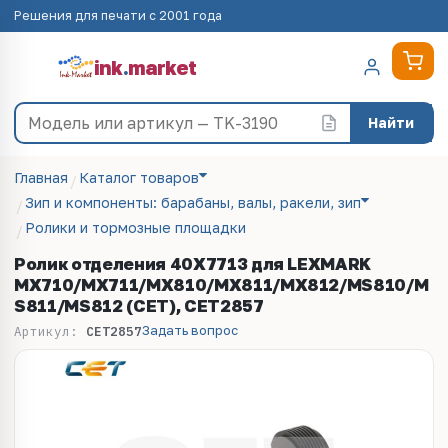
Решения для печати с 2001 года
ink
.
market
Найти
Главная
Каталог товаров
Зип и компоненты: барабаны, валы, ракели, зип
Ролики и тормозные площадки
Ролик отделения 40X7713 для LEXMARK
MX710/MX711/MX810/MX811/MX812/MS810/M
S811/MS812 (CET), CET2857
Задать вопрос
Артикул:
CET2857