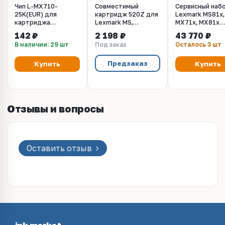
Чип L-MX710-
Совместимый
Сервисный наб
25K(EUR) для
картридж 520Z для
Lexmark MS81x,
картриджа
Lexmark MS,
MX71x, MX81x
62D2H00, Lexmark
MX710ser,
(40X8421) Type
142 ₽
2 198 ₽
43 770 ₽
MX710, MX711,
810series, 100K
В наличии: 29 шт
Под заказ
Осталось 3 шт
MX810, MX811,
MX812 (SCC)
Предзаказ
Купить
Купить
Отзывы и вопросы
Оставить отзыв