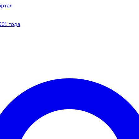
ортал
001 года