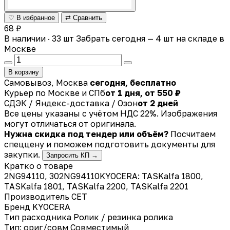
♡ В избранное
⇄ Сравнить
68 ₽
В наличии · 33 шт
Забрать сегодня — 4 шт на складе в
Москве
В корзину
Самовывоз, Москва
сегодня, бесплатно
Курьер по Москве и СПб
от 1 дня, от 550 ₽
СДЭК / Яндекс-доставка / Озон
от 2 дней
Все цены указаны с учётом НДС 22%. Изображения
могут отличаться от оригинала.
Нужна скидка под тендер или объём?
Посчитаем
спеццену и поможем подготовить документы для
закупки.
Запросить КП →
Кратко о товаре
2NG94110, 302NG94110KYOCERA: TASKalfa 1800,
TASKalfa 1801, TASKalfa 2200, TASKalfa 2201
Производитель
CET
Бренд
KYOCERA
Тип расходника
Ролик / резинка ролика
Тип: ориг/совм
Совместимый