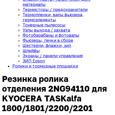
материалы
Термисторы / предохранители
Термопленки, валы фьюзера,
термоэлементы
Тонерные пылесосы
Узлы выхода / захвата
Фотобарабаны и фотовалы
Фьюзеры, печки в сборе
Шестерни, флажки, зип
Шлейфы
Экраны / панели управления
ЗИП Epson
Ролики и тормозные площадки
Резинка ролика
отделения 2NG94110 для
KYOCERA TASKalfa
1800/1801/2200/2201