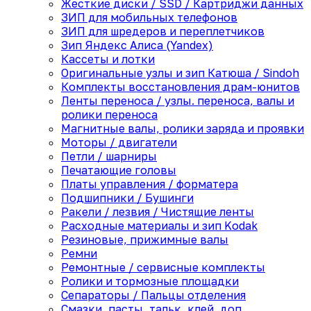
Жесткие диски / SSD / Картриджи данных
ЗИП для мобильных телефонов
ЗИП для шредеров и переплетчиков
Зип Яндекс Алиса (Yandex)
Кассеты и лотки
Оригинальные узлы и зип Катюша / Sindoh
Комплекты восстановления драм-юнитов
Ленты переноса / узлы. переноса, валы и
ролики переноса
Магнитные валы, ролики заряда и проявки
Моторы / двигатели
Петли / шарниры
Печатающие головы
Платы управления / форматера
Подшипники / Бушинги
Ракели / лезвия / Чистящие ленты
Расходные материалы и зип Kodak
Резиновые, прижимные валы
Ремни
Ремонтные / сервисные комплекты
Ролики и тормозные площадки
Сепараторы / Пальцы отделения
Смазки, пасты, тальк, клей, доп.