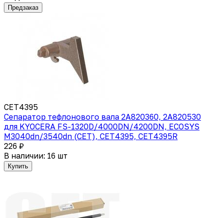
Предзаказ
CET4395
Сепаратор тефлонового вала 2A820360, 2A820530
для KYOCERA FS-1320D/4000DN/4200DN, ECOSYS
M3040dn/3540dn (CET), CET4395, CET4395R
226 ₽
В наличии: 16 шт
Купить