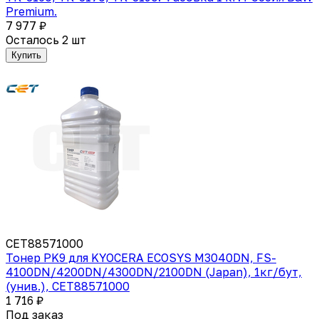
Premium.
7 977 ₽
Осталось 2 шт
Купить
CET88571000
Тонер PK9 для KYOCERA ECOSYS M3040DN, FS-
4100DN/4200DN/4300DN/2100DN (Japan), 1кг/бут,
(унив.), CET88571000
1 716 ₽
Под заказ