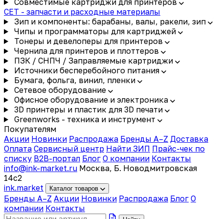
Совместимые картриджи для принтеров
CET - запчасти и расходные материалы
Зип и компоненты: барабаны, валы, ракели, зип
Чипы и программаторы для картриджей
Тонеры и девелоперы для принтеров
Чернила для принтеров и плоттеров
ПЗК / СНПЧ / Заправляемые картриджи
Источники бесперебойного питания
Бумага, фольга, винил, пленки
Сетевое оборудование
Офисное оборудование и электроника
3D принтеры и пластик для 3D печати
Greenworks - техника и инструмент
Покупателям
Акции
Новинки
Распродажа
Бренды A–Z
Доставка
Оплата
Сервисный центр
Найти ЗИП
Прайс-чек по
списку
B2B-портал
Блог
О компании
Контакты
info@ink-market.ru
Москва, Б. Новодмитровская
14с2
ink
.
market
Каталог товаров
Бренды A–Z
Акции
Новинки
Распродажа
Блог
О
компании
Контакты