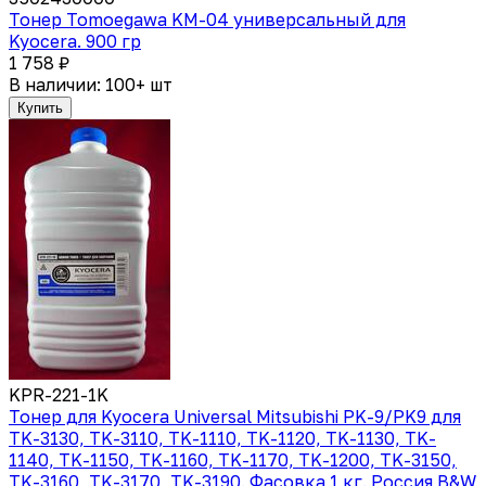
Тонер Tomoegawa KM-04 универсальный для
Kyocera. 900 гр
1 758 ₽
В наличии: 100+ шт
Купить
KPR-221-1K
Тонер для Kyocera Universal Mitsubishi PK-9/PK9 для
TK-3130, TK-3110, TK-1110, TK-1120, TK-1130, TK-
1140, TK-1150, TK-1160, TK-1170, TK-1200, TK-3150,
TK-3160, TK-3170, TK-3190. Фасовка 1 кг. Россия B&W