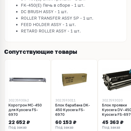
FK-450(E) Печь в сборе - 1 шт.
DC BRUSH ASSY - 1 шт.
ROLLER TRANSFER ASSY SP - 1 шт.
FEED HOLDER ASSY - 1 шт.
RETARD ROLLER ASSY - 1 шт.
Сопутствующие товары
302J593062
302J593011
302J593020
Коротрон MC-450
Блок барабана DK-
Блок проявки
для Kyocera FS-
450 Kyocera FS-
Kyocera DV-45
6970
6970
Kyocera FS-69
22 652 ₽
60 153 ₽
45 363 ₽
Под заказ
Под заказ
Под заказ