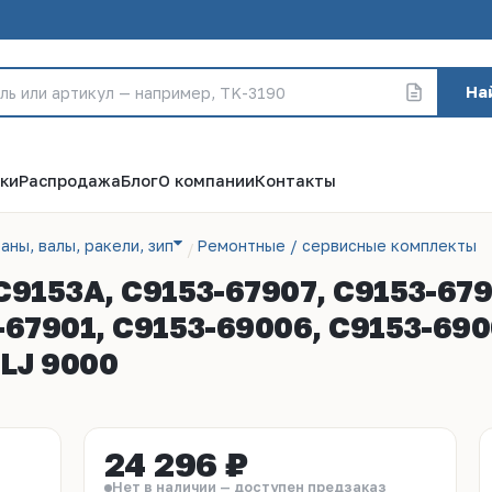
На
ки
Распродажа
Блог
О компании
Контакты
аны, валы, ракели, зип
Ремонтные / сервисные комплекты
C9153A, C9153-67907, C9153-679
-67901, C9153-69006, C9153-690
 LJ 9000
24 296 ₽
Нет в наличии — доступен предзаказ