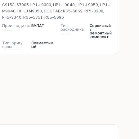
C9153-67905 HP LJ 9000, HP LJ 9040, HP LJ 9050, HP LJ
M9040, HP LJ M9050, СОСТАВ: RG5-5662, RF5-3338,
RF5-3340, RG5-5751, RG5-5696
Производитель
БУЛАТ
Тип
Сервисный
расходника
/
ремонтный
комплект
Тип: ориг/
Совместим
совм
ый