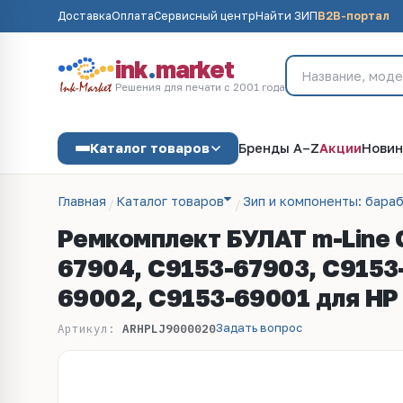
Доставка
Оплата
Сервисный центр
Найти ЗИП
B2B-портал
ink
.
market
Решения для печати с 2001 года
Каталог товаров
Бренды A–Z
Акции
Новин
Главная
Каталог товаров
Зип и компоненты: бараб
Ремкомплект БУЛАТ m-Line 
67904, C9153-67903, C9153
69002, C9153-69001 для HP
Задать вопрос
Артикул:
ARHPLJ9000020