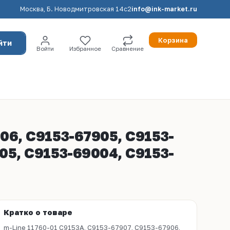
Москва, Б. Новодмитровская 14с2
info@ink-market.ru
Корзина
йти
Войти
Избранное
Сравнение
06, C9153-67905, C9153-
05, C9153-69004, C9153-
Кратко о товаре
m-Line 11760-01 C9153A, C9153-67907, C9153-67906,