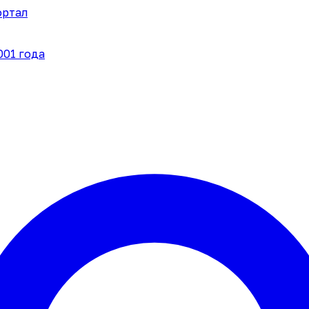
ортал
001 года