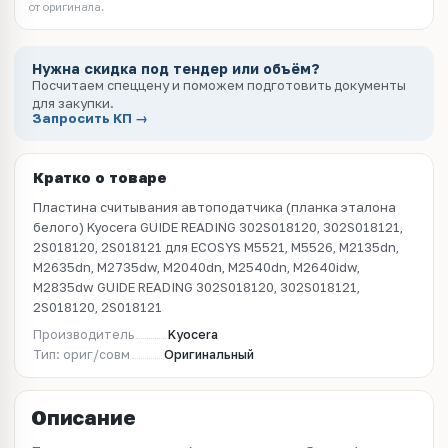
от оригинала.
Нужна скидка под тендер или объём?
Посчитаем спеццену и поможем подготовить документы
для закупки.
Запросить КП →
Кратко о товаре
Пластина считывания автоподатчика (планка эталона
белого) Kyocera GUIDE READING 302S018120, 302S018121,
2S018120, 2S018121 для ECOSYS M5521, M5526, M2135dn,
M2635dn, M2735dw, M2040dn, M2540dn, M2640idw,
M2835dw GUIDE READING 302S018120, 302S018121,
2S018120, 2S018121
Производитель
Kyocera
Тип: ориг/совм
Оригинальный
Описание