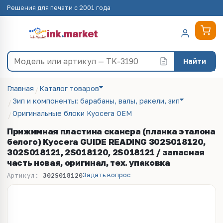
Решения для печати с 2001 года
ink
.
market
Найти
Главная
Каталог товаров
Зип и компоненты: барабаны, валы, ракели, зип
Оригинальные блоки Kyocera OEM
Прижимная пластина сканера (планка эталона
белого) Kyocera GUIDE READING 302S018120,
302S018121, 2S018120, 2S018121 / запасная
часть новая, оригинал, тех. упаковка
Задать вопрос
Артикул:
302S018120