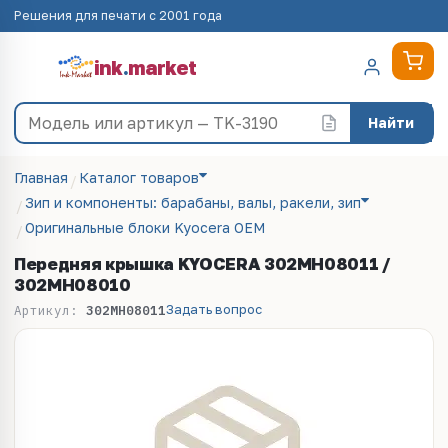
Решения для печати с 2001 года
ink
.
market
Найти
Главная
Каталог товаров
Зип и компоненты: барабаны, валы, ракели, зип
Оригинальные блоки Kyocera OEM
Передняя крышка KYOCERA 302MH08011 /
302MH08010
Задать вопрос
Артикул:
302MH08011