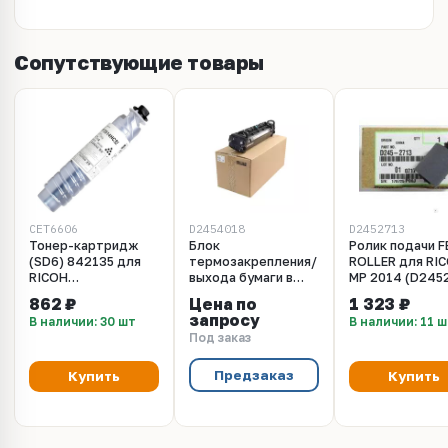
Сопутствующие товары
CET6606
D2454018
D2452713
Тонер-картридж
Блок
Ролик подачи F
(SD6) 842135 для
термозакрепления/
ROLLER для RI
RICOH
выхода бумаги в
MP 2014 (D245
MP2014/2014D
сборе: 220В RICOH
862 ₽
Цена по
1 323 ₽
(CET), 390г, 12000
D2454018/D245-
запросу
В наличии: 30 шт
В наличии: 11 
стр., CET6606
4018
Под заказ
Предзаказ
Купить
Купить