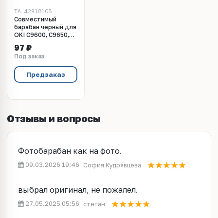
TA_42918108
Совместимый
барабан черный для
OKI C9600, C9650,
C9655, C9800.
97 ₽
(42918108)
Под заказ
Предзаказ
Отзывы и вопросы
Фотобарабан как на фото.
09.03.2026 19:46
София Кудрявцева
выбрал оригинал, не пожалел.
27.05.2025 05:56
степан