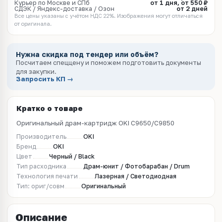
Курьер по Москве и СПб
от 1 дня, от 550 ₽
СДЭК / Яндекс-доставка / Озон
от 2 дней
Все цены указаны с учётом НДС 22%. Изображения могут отличаться
от оригинала.
Нужна скидка под тендер или объём?
Посчитаем спеццену и поможем подготовить документы
для закупки.
Запросить КП →
Кратко о товаре
Оригинальный драм-картридж OKI C9650/C9850
Производитель
OKI
Бренд
OKI
Цвет
Черный / Black
Тип расходника
Драм-юнит / Фотобарабан / Drum
Технология печати
Лазерная / Светодиодная
Тип: ориг/совм
Оригинальный
Описание