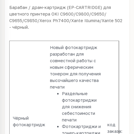
Барабан / драм-картридж (EP-CARTRIDGE) для
цветного принтера OKI С9600/C9800/C9650/
С9655/C9850/Xerox Ph7400/Xante Illumina/Xante 502
- чёрный.
Новый фотокартридж
разработан для
совместной работы с
новым сферическим
тонером для получения
высочайшего качества
печати
Раздельные
фотокартриджи
для снижения
себестоимости
Чёрный
печати
фотокартридж
код
Фотокартриджи и
заказа:
тонер-картриджи