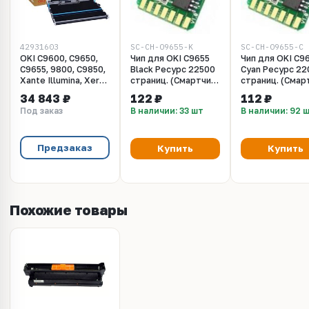
42931603
SC-CH-O9655-K
SC-CH-O9655-C
OKI C9600, C9650,
Чип для OKI C9655
Чип для OKI C9
C9655, 9800, C9850,
Black Ресурс 22500
Cyan Ресурс 22
Xante Illumina, Xerox
страниц. (Смартчип
страниц. (Смар
7400 Transfer Belt -
для чёрного тонер-
для голубого
34 843 ₽
122 ₽
112 ₽
транспортный
картриджа ОКИ
тонер-картри
Под заказ
В наличии: 33 шт
В наличии: 92 
ремень (лента
С9655)
ОКИ С9655)
переноса)
(42931603)
Предзаказ
Купить
Купить
Похожие товары