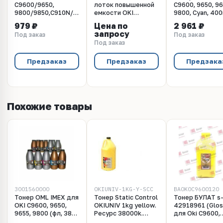
C9600/9650,
лоток повышенной
C9600, 9650, 96
9800/9850,C910N/C930
емкости OKI
9800, Cyan, 400
(УПАКОВКА 5 шт)
(42831503)
Grafit
979 ₽
Цена по
2 961 ₽
TMS
запросу
Под заказ
Под заказ
Под заказ
Предзаказ
Предзаказ
Предзака
Похожие товары
3001560000
OKIUNIV-1KG-Y-SCC
BAOK0C9600120
Тонер OML IMEX для
Тонер Static Control
Тонер БУЛАТ s-
OKI C9600, 9650,
OKIUNIV 1kg yellow.
42918961 (Glos
9655, 9800 (фл, 380,
Ресурс 38000k.
для Oki C9600,
желтый NonChem)
Подходит для
C9650, C9850