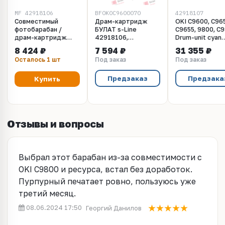
MF_42918106
BFOK0C9600070
42918107
Совместимый
Драм-картридж
OKI C9600, C96
фотобарабан /
БУЛАТ s-Line
C9655, 9800, C
драм-картридж
42918106,
Drum-unit cyan
пурпурный для OKI
108R00648 для Oki
(голубой) -
8 424 ₽
7 594 ₽
31 355 ₽
C9600, C9650,
C9600, C9655, Xerox
фотобарабан
Осталось 1 шт
Под заказ
Под заказ
C9655, C9800.
Phaser 7400
(42918107) Ре
(42918106)
(Пурпурный, 30000
30000 страниц.
стр.),
Предзаказ
Предзака
Купить
универсальный, ref
Отзывы и вопросы
Выбрал этот барабан из-за совместимости с
OKI C9800 и ресурса, встал без доработок.
Пурпурный печатает ровно, пользуюсь уже
третий месяц.
08.06.2024 17:50
Георгий Данилов