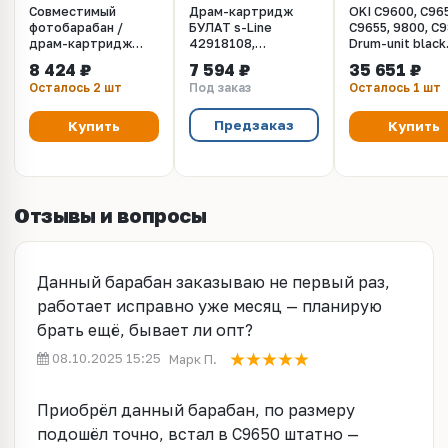
Совместимый
Драм-картридж
OKI C9600, C96
фотобарабан /
БУЛАТ s-Line
C9655, 9800, C
драм-картридж
42918108,
Drum-unit black
черный для OKI
108R00650 для Oki
(черный) -
8 424 ₽
7 594 ₽
35 651 ₽
C9600, C9650,
C9600, C9655, Xerox
фотобарабан
Осталось 2 шт
Под заказ
Осталось 1 шт
C9655, C9800.
Phaser 7400
(42918108) Ре
(42918108)
(Чёрный, 30000
30000 страниц.
стр.),
Предзаказ
Купить
Купить
универсальный, ref
Отзывы и вопросы
Данный барабан заказываю не первый раз,
работает исправно уже месяц — планирую
брать ещё, бывает ли опт?
08.10.2025 15:25
Марк П.
Приобрёл данный барабан, по размеру
подошёл точно, встал в C9650 штатно —