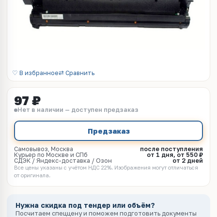
♡ В избранное
⇄ Сравнить
97 ₽
Нет в наличии — доступен предзаказ
Предзаказ
Самовывоз, Москва
после поступления
Курьер по Москве и СПб
от 1 дня, от 550 ₽
СДЭК / Яндекс-доставка / Озон
от 2 дней
Все цены указаны с учётом НДС 22%. Изображения могут отличаться
от оригинала.
Нужна скидка под тендер или объём?
Посчитаем спеццену и поможем подготовить документы