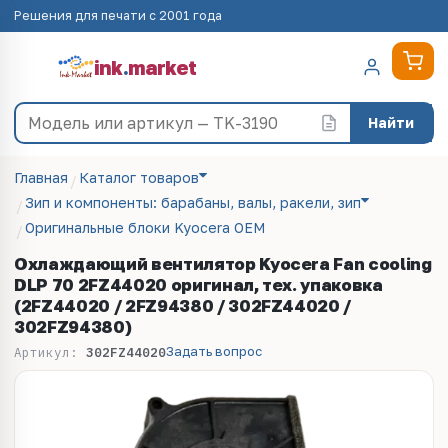
Решения для печати с 2001 года
ink
.
market
Найти
Главная
Каталог товаров
Зип и компоненты: барабаны, валы, ракели, зип
Оригинальные блоки Kyocera OEM
Охлаждающий вентилятор Kyocera Fan cooling
DLP 70 2FZ44020 оригинал, тех. упаковка
(2FZ44020 / 2FZ94380 / 302FZ44020 /
302FZ94380)
Задать вопрос
Артикул:
302FZ44020