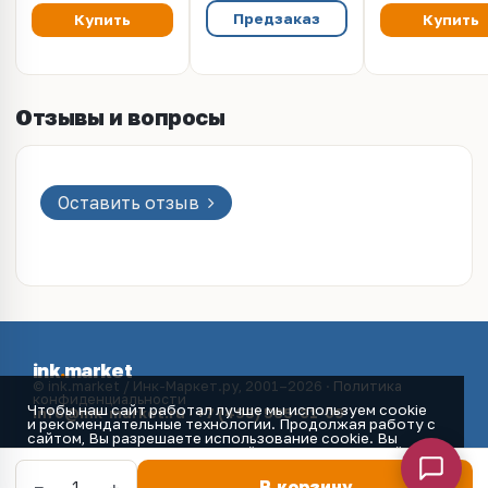
Предзаказ
Купить
Купить
Отзывы и вопросы
Оставить отзыв
ink
.
market
© ink.market / Инк-Маркет.ру, 2001–2026 ·
Политика
конфиденциальности
Чтобы наш сайт работал лучше мы используем cookie
info@ink-market.ru
·
+7 (495) 565-31-09
и рекомендательные технологии. Продолжая работу с
сайтом, Вы разрешаете использование cookie. Вы
всегда можете отключить файлы cookie в настройках
Вашего браузера.
Принять
−
+
1
В корзину