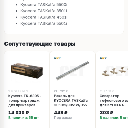
Kyocera TASKalfa 5500i
Kyocera TASKalfa 3501i
Kyocera TASKalfa 4501i
Kyocera TASKalfa 5501i
Сопутствующие товары
1T02LH0NL1
CET7810
CET4312
Kyocera TK-6305 -
Ракель для
Сепаратор
тонер-картридж
KYOCERA TASKalfa
тефлонового в
для принтеров
3050ci/3051ci/3551ci/4551ci,
для KYOCERA
Kyocera TASKalfa
TASKalfa
TASKalfa
14 030 ₽
448 ₽
303 ₽
3500i, TASKalfa
3500i/4500i/5500i
3500i/4500i/55
В наличии: 55 шт
Под заказ
В наличии: 5 ш
4500i, TASKalfa
(CET), CET7810
(CET), CET4312
5500i. Ресурс 35000
страниц.