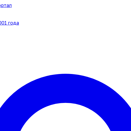
ортал
001 года