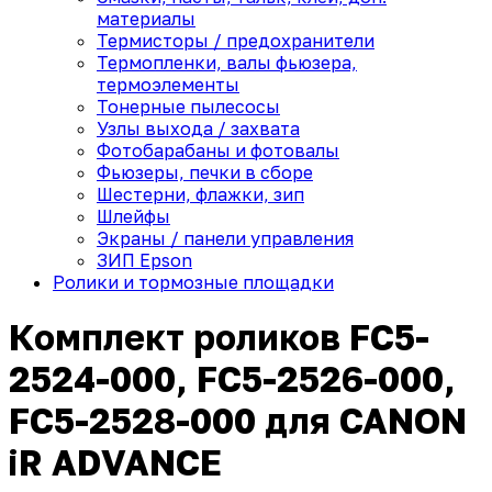
материалы
Термисторы / предохранители
Термопленки, валы фьюзера,
термоэлементы
Тонерные пылесосы
Узлы выхода / захвата
Фотобарабаны и фотовалы
Фьюзеры, печки в сборе
Шестерни, флажки, зип
Шлейфы
Экраны / панели управления
ЗИП Epson
Ролики и тормозные площадки
Комплект роликов FC5-
2524-000, FC5-2526-000,
FC5-2528-000 для CANON
iR ADVANCE