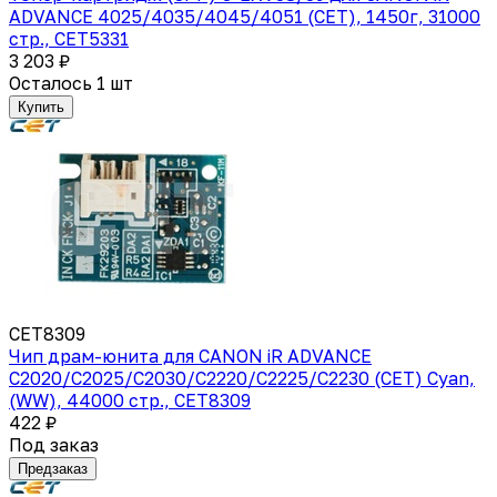
ADVANCE 4025/4035/4045/4051 (CET), 1450г, 31000
стр., CET5331
3 203 ₽
Осталось 1 шт
Купить
CET8309
Чип драм-юнита для CANON iR ADVANCE
C2020/C2025/C2030/C2220/C2225/C2230 (CET) Cyan,
(WW), 44000 стр., CET8309
422 ₽
Под заказ
Предзаказ