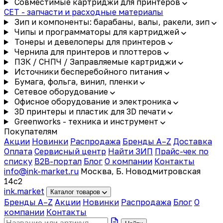
Совместимые картриджи для принтеров
CET - запчасти и расходные материалы
Зип и компоненты: барабаны, валы, ракели, зип
Чипы и программаторы для картриджей
Тонеры и девелоперы для принтеров
Чернила для принтеров и плоттеров
ПЗК / СНПЧ / Заправляемые картриджи
Источники бесперебойного питания
Бумага, фольга, винил, пленки
Сетевое оборудование
Офисное оборудование и электроника
3D принтеры и пластик для 3D печати
Greenworks - техника и инструмент
Покупателям
Акции
Новинки
Распродажа
Бренды A–Z
Доставка
Оплата
Сервисный центр
Найти ЗИП
Прайс-чек по
списку
B2B-портал
Блог
О компании
Контакты
info@ink-market.ru
Москва, Б. Новодмитровская
14с2
ink
.
market
Каталог товаров
Бренды A–Z
Акции
Новинки
Распродажа
Блог
О
компании
Контакты