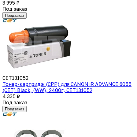
3 995 ₽
Под заказ
Предзаказ
CET131052
Тонер-картридж (CPP) для CANON iR ADVANCE 6055
(CET) Black, (WW), 2400г, CET131052
4 335 ₽
Под заказ
Предзаказ