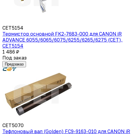
CET5154
Термистор основной FK2-7683-000 для CANON iR
ADVANCE 6055/6065/6075/6255/6265/6275 (CET),
CET5154
1 486 ₽
Под заказ
Предзаказ
CET5070
Тефлоновый вал (Golden) FC9-9163-010 для CANON iR