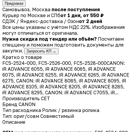
Предзаказ
Самовывоз, Москва
после поступления
Курьер по Москве и СПб
от 1 дня, от 550 ₽
СДЭК / Яндекс-доставка / Озон
от 2 дней
Все цены указаны с учётом НДС 22%. Изображения
могут отличаться от оригинала.
Нужна скидка под тендер или объём?
Посчитаем
спеццену и поможем подготовить документы для
закупки.
Запросить КП →
Кратко о товаре
FC5-2524-000, FC5-2526-000, FC5-2528-000CANON:
iR ADVANCE 6055, iR ADVANCE 6065, iR ADVANCE
6075, iR ADVANCE 6255, iR ADVANCE 6265, iR ADVANCE
6275, CANON: iR ADVANCE 8085, iR ADVANCE 8095, iR
ADVANCE 8105, iR ADVANCE 8205, iR ADVANCE 8285,
iR ADVANCE 8295, CANON: iR ADVANCE C7055, iR...
Производитель
CET
Бренд
CANON
Тип расходника
Ролик / резинка ролика
Тип: ориг/совм
Совместимый
Описание