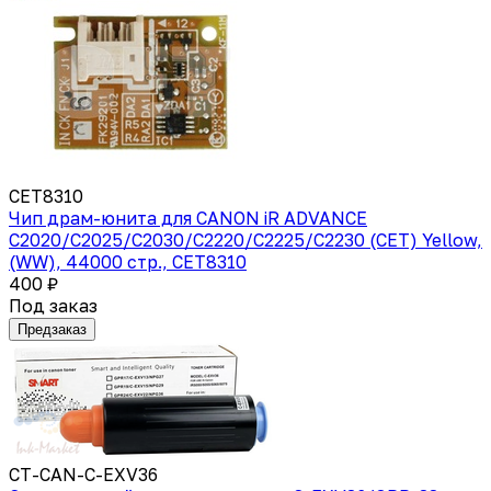
CET8310
Чип драм-юнита для CANON iR ADVANCE
C2020/C2025/C2030/C2220/C2225/C2230 (CET) Yellow,
(WW), 44000 стр., CET8310
400 ₽
Под заказ
Предзаказ
CT-CAN-C-EXV36