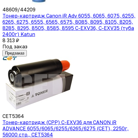
48609/44209
Тонер-картридж Canon iR Adv 6055, 6065, 6075, 6255,
6265, 6275, 6555, 6565, 6575, 8085, 8095, 8105, 8205,
8285, 8295, 8505, 8585, 8595 C-EXV36, C-EXV35 (туба
2400г) Katun
8 313 ₽
Под заказ
Предзаказ
CET5364
Тонер-картридж (CPP) C-EXV36 для CANON iR
ADVANCE 6055/6065/6255/6265/6275 (CET), 2250г,
56000 стр., CET5364