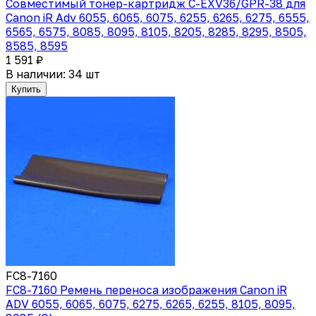
Совместимый тонер-картридж C-EXV36/GPR-38 для
Canon iR Adv 6055, 6065, 6075, 6255, 6265, 6275, 6555,
6565, 6575, 8085, 8095, 8105, 8205, 8285, 8295, 8505,
8585, 8595
1 591 ₽
В наличии: 34 шт
Купить
FC8-7160
FC8-7160 Ремень переноса изображения Canon iR
ADV 6055, 6065, 6075, 6275, 6265, 6255, 8105, 8095,