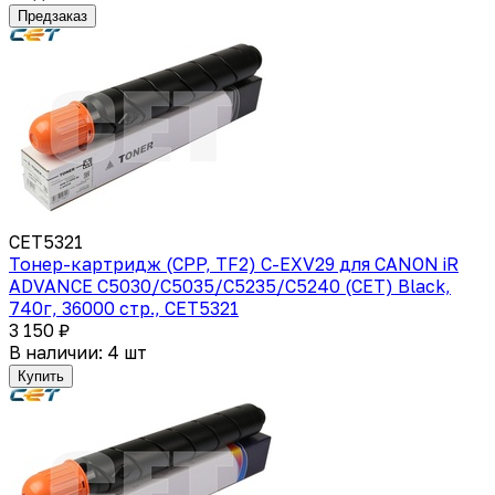
Предзаказ
CET5321
Тонер-картридж (CPP, TF2) C-EXV29 для CANON iR
ADVANCE C5030/C5035/C5235/C5240 (CET) Black,
740г, 36000 стр., CET5321
3 150 ₽
В наличии: 4 шт
Купить