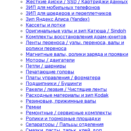
Жесткие диски / SSD / Картриджи данных
ЗИП для мобильных телефонов
ЗИП для шредеров и переплетчиков
Зип Яндекс Алиса (Yandex)
Кассеты и лотки
Оригинальные узлы и зип Катюша / Sindoh
Комплекты восстановления драм-юнитов
Ленты переноса / узлы. переноса, валы и
ролики переноса
Магнитные валы, ролики заряда и проявки
Моторы / двигатели
Петли / шарниры
Печатающие головы
Платы управления / форматера
Подшипники / Бушинги
Ракели / лезвия / Чистящие ленты
Расходные материалы и зип Kodak
Резиновые, прижимные валы
Ремни
Ремонтные / сервисные комплекты
Ролики и тормозные площадки
Сепараторы / Пальцы отделения
Смазки, пасты, тальк, клей, доп.