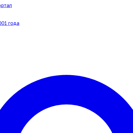
ортал
001 года