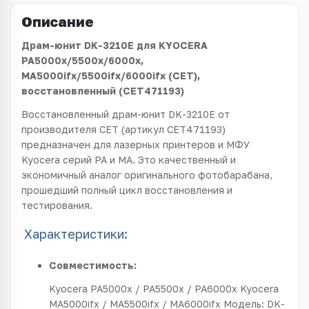
Описание
Драм-юнит DK-3210E для KYOCERA
PA5000x/5500x/6000x,
MA5000ifx/5500ifx/6000ifx (CET),
восстановленный (CET471193)
Восстановленный драм-юнит DK-3210E от
производителя CET (артикул CET471193)
предназначен для лазерных принтеров и МФУ
Kyocera серий PA и MA. Это качественный и
экономичный аналог оригинального фотобарабана,
прошедший полный цикл восстановления и
тестирования.
Характеристики:
Совместимость:
Kyocera PA5000x / PA5500x / PA6000x Kyocera
MA5000ifx / MA5500ifx / MA6000ifx Модель: DK-