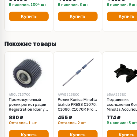
PRESS C71cf /
Yellow, Grafit
Magenta, Grafit
В наличии: 100+ шт
В наличии: 8 шт
В наличии: 9 ш
C1060/С1070 -
A50UR70311/A50UR70300
Купить
Купить
Купить
Похожие товары
A50U713700
A9VE625800
65AA26380
Промежуточный
Ролик Konica Minolta
Подшипник
ролик регистрации
bizhub PRESS C1070,
скольжения Kon
Registration Idler /1
С1060, С1070P, Pro
Minolta Accurio
- A50U713700 для
C1060L,
190/bizhub Pre
880 ₽
455 ₽
774 ₽
bizhub PRESS C71hc
AccurioPress C2070,
C71cf
Осталось 1 шт
Осталось 2 шт
В наличии: 5 ш
Konica Minolta
C2070P,
C2060LC3080,
C7100
Купить
Купить
Купить