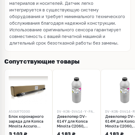
материалов и носителей. Датчик легко
интегрируется в существующую систему
оборудования и требует минимального технического
обслуживания благодаря надежной конструкции.
Использование оригинального сенсора гарантирует
совместимость с вашей печатной машиной и
длительный срок безотказной работы без замены.
Сопутствующие товары
A50UR70300
DV-KON-DV614-Y-PACK-GRFT
Блок коронарного
Девелопер DV-
Девелопер DV-
заряда для Konica
614Y для Konica
614M для Konic
Minolta Accurio
Minolta C2060,
Minolta C2060,
Label 190 / bizhub
C2070, C71cf, 630 г,
C2070, C71cf, 6
3 103 ₽
4 183 ₽
4 183 ₽