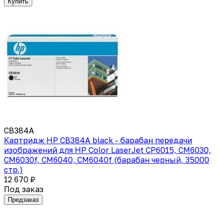
Купить
CB384A
Картридж HP CB384A black - барабан передачи
изображений для HP Color LaserJet CP6015, CM6030,
CM6030f, CM6040, CM6040f (барабан черный, 35000
стр.)
12 670 ₽
Под заказ
Предзаказ