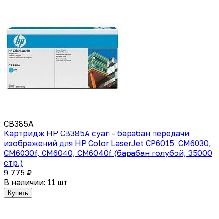
CB385A
Картридж HP CB385A cyan - барабан передачи
изображений для HP Color LaserJet CP6015, CM6030,
CM6030f, CM6040, CM6040f (барабан голубой, 35000
стр.)
9 775 ₽
В наличии: 11 шт
Купить