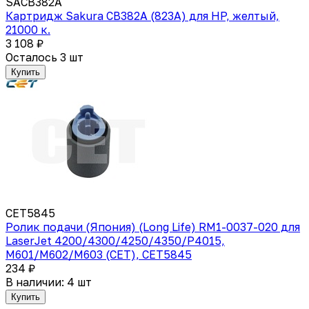
SACB382A
Картридж Sakura CB382A (823A) для HP, желтый,
21000 к.
3 108 ₽
Осталось 3 шт
Купить
CET5845
Ролик подачи (Япония) (Long Life) RM1-0037-020 для
LaserJet 4200/4300/4250/4350/P4015,
M601/M602/M603 (CET), CET5845
234 ₽
В наличии: 4 шт
Купить