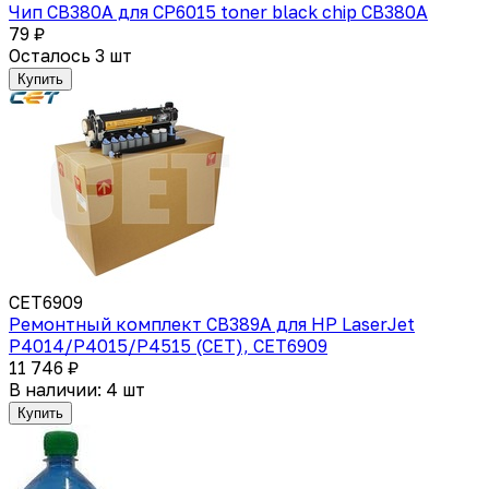
Чип CB380A для CP6015 toner black chip CB380A
79 ₽
Осталось 3 шт
Купить
CET6909
Ремонтный комплект CB389A для HP LaserJet
P4014/P4015/P4515 (CET), CET6909
11 746 ₽
В наличии: 4 шт
Купить