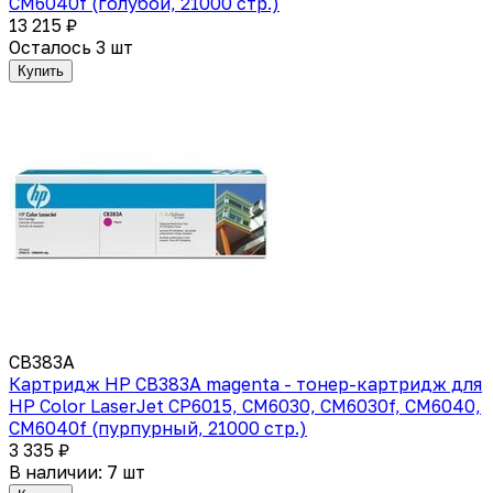
CM6040f (голубой, 21000 стр.)
13 215 ₽
Осталось 3 шт
Купить
CB383A
Картридж HP CB383A magenta - тонер-картридж для
HP Color LaserJet CP6015, CM6030, CM6030f, CM6040,
CM6040f (пурпурный, 21000 стр.)
3 335 ₽
В наличии: 7 шт