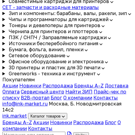
Совместимые картриджи для принтеров
CET - запчасти и расходные материалы
Зип и компоненты: барабаны, валы, ракели, зип
Чипы и программаторы для картриджей
Тонеры и девелоперы для принтеров
Чернила для принтеров и плоттеров
ПЗК / СНПЧ / Заправляемые картриджи
Источники бесперебойного питания
Бумага, фольга, винил, пленки
Сетевое оборудование
Офисное оборудование и электроника
3D принтеры и пластик для 3D печати
Greenworks - техника и инструмент
Покупателям
Акции
Новинки
Распродажа
Бренды A–Z
Доставка
Оплата
Сервисный центр
Найти ЗИП
Прайс-чек по
списку
B2B-портал
Блог
О компании
Контакты
info@ink-market.ru
Москва, Б. Новодмитровская
14с2
ink
.
market
Каталог товаров
Бренды A–Z
Акции
Новинки
Распродажа
Блог
О
компании
Контакты