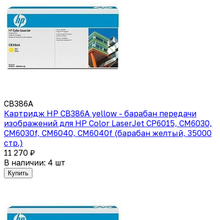
CB386A
Картридж HP CB386A yellow - барабан передачи
изображений для HP Color LaserJet CP6015, CM6030,
CM6030f, CM6040, CM6040f (барабан желтый, 35000
стр.)
11 270 ₽
В наличии: 4 шт
Купить