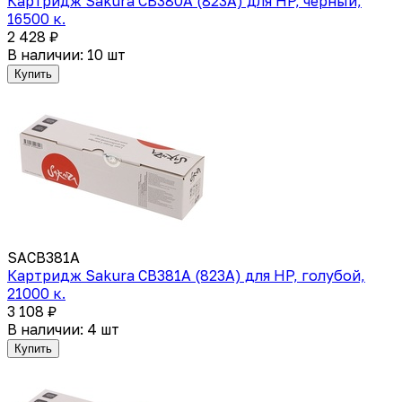
Картридж Sakura CB380A (823A) для HP, черный,
16500 к.
2 428 ₽
В наличии: 10 шт
Купить
SACB381A
Картридж Sakura CB381A (823A) для HP, голубой,
21000 к.
3 108 ₽
В наличии: 4 шт
Купить