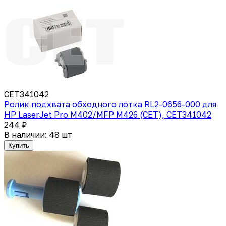
CET341042
Ролик подхвата обходного лотка RL2-0656-000 для
HP LaserJet Pro M402/MFP M426 (CET), CET341042
244 ₽
В наличии: 48 шт
Купить