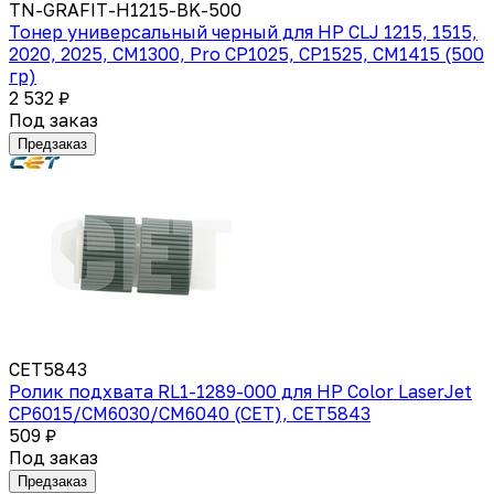
TN-GRAFIT-H1215-BK-500
Тонер универсальный черный для HP CLJ 1215, 1515,
2020, 2025, CM1300, Pro CP1025, CP1525, CM1415 (500
гр)
2 532 ₽
Под заказ
Предзаказ
CET5843
Ролик подхвата RL1-1289-000 для HP Color LaserJet
CP6015/CM6030/CM6040 (CET), CET5843
509 ₽
Под заказ
Предзаказ