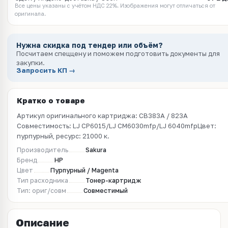
Все цены указаны с учётом НДС 22%. Изображения могут отличаться от
оригинала.
Нужна скидка под тендер или объём?
Посчитаем спеццену и поможем подготовить документы для
закупки.
Запросить КП →
Кратко о товаре
Артикул оригинального картриджа: CB383A / 823A
Совместимость: LJ CP6015/LJ CM6030mfp/LJ 6040mfpЦвет:
пурпурный, ресурс: 21000 к.
Производитель
Sakura
Бренд
HP
Цвет
Пурпурный / Magenta
Тип расходника
Тонер-картридж
Тип: ориг/совм
Совместимый
Описание