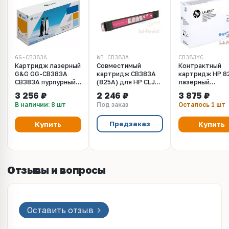
GG-CB383A
WB CB383A
CB383YC
Картридж лазерный
Совместимый
Контрактный
G&G GG-CB383A
картридж CB383A
картридж HP 8
CB383A пурпурный
(825A) для HP СLJ
лазерный
(21000стр.) для HP
CM6030, CM6040,
экстраповыше
3 256 ₽
2 246 ₽
3 875 ₽
Col LJ CP6015x,
пурпурный, 210000
емкости пурпу
В наличии: 8 шт
Под заказ
Осталось 1 шт
CP6015dn, CP6015xh,
к.
(31000 стр)
CP6015de
Предзаказ
Купить
Купить
Отзывы и вопросы
Оставить отзыв