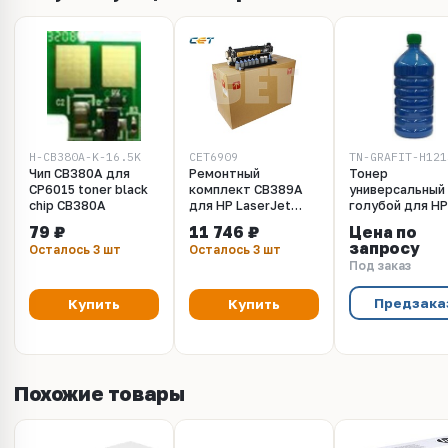
H-CB380A-K-16.5K
CET6909
Чип CB380A для
Ремонтный
Тонер
CP6015 toner black
комплект CB389A
универсальный
chip CB380A
для HP LaserJet
голубой для HP
P4014/P4015/P4515
1215, 1515, 2020
79 ₽
11 746 ₽
Цена по
(CET), CET6909
2025, CM1300, 
запросу
Осталось 3 шт
Осталось 3 шт
CP1025, CP1525
Под заказ
CM1415 (500 гр
Предзака
Купить
Купить
Похожие товары