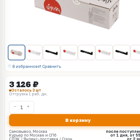
♡ В избранное
⇄ Сравнить
3 126 ₽
Осталось 3 шт
Отгрузка 1 раб. дн.
В корзину
Самовывоз, Москва
после поступле
Курьер по Москве и СПб
от 1 дня, от 5
СДЭК / Яндекс-доставка / Озон
от 2 д