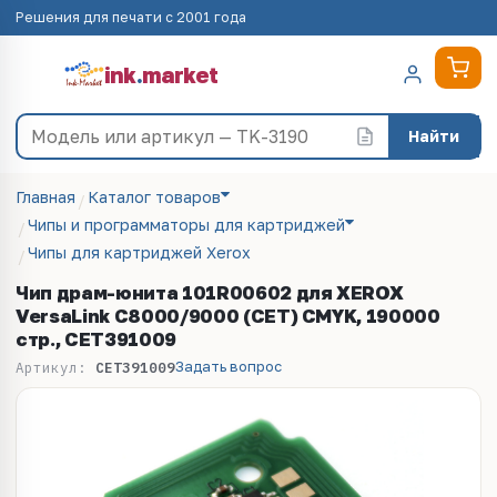
Решения для печати с 2001 года
ink
.
market
Найти
Главная
Каталог товаров
Чипы и программаторы для картриджей
Чипы для картриджей Xerox
Чип драм-юнита 101R00602 для XEROX
VersaLink C8000/9000 (CET) CMYK, 190000
стр., CET391009
Задать вопрос
Артикул:
CET391009