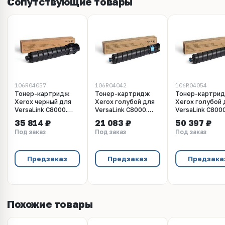
Сопутствующие товары
106R04057
106R04042
106R04054
Тонер-картридж
Тонер-картридж
Тонер-картри
Xerox черный для
Xerox голубой для
Xerox голубой 
VersaLink C8000.
VersaLink C8000.
VersaLink C8000
Ресурс 20 900 стр
Ресурс 7 600 стр
Ресурс 16 500 
35 814 ₽
21 083 ₽
50 397 ₽
(106R04057)
(106R04042)
(106R04054)
Под заказ
Под заказ
Под заказ
Предзаказ
Предзаказ
Предзака
Похожие товары