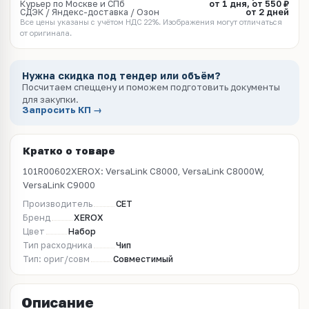
Курьер по Москве и СПб
от 1 дня, от 550 ₽
СДЭК / Яндекс-доставка / Озон
от 2 дней
Все цены указаны с учётом НДС 22%. Изображения могут отличаться
от оригинала.
Нужна скидка под тендер или объём?
Посчитаем спеццену и поможем подготовить документы
для закупки.
Запросить КП →
Кратко о товаре
101R00602XEROX: VersaLink C8000, VersaLink C8000W,
VersaLink C9000
Производитель
CET
Бренд
XEROX
Цвет
Набор
Тип расходника
Чип
Тип: ориг/совм
Совместимый
Описание