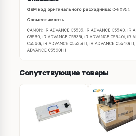
OEM код оригинального расходника:
C-EXV51
Совместимость:
CANON: iR ADVANCE C5535, iR ADVANCE C5540, iR 
C5560, iR ADVANCE C5535i, iR ADVANCE C5540i, iR 
C5560i, iR ADVANCE C5535i II, iR ADVANCE C5540i II,
ADVANCE C5560i II
Сопутствующие товары