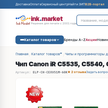
Доставка
Оплата
Сервисный центр
Найти ЗИП
B2B-портал
ink
.
market
Решения для печати с 2001 года
Каталог товаров
Бренды A–Z
Акции
Новин
Главная
Каталог товаров
Чипы и программаторы 
Чип Canon iR C5535, C5540,
★ 2 отзыва
Задать вопро
Артикул:
ELP-CH-CEXV51M-60K