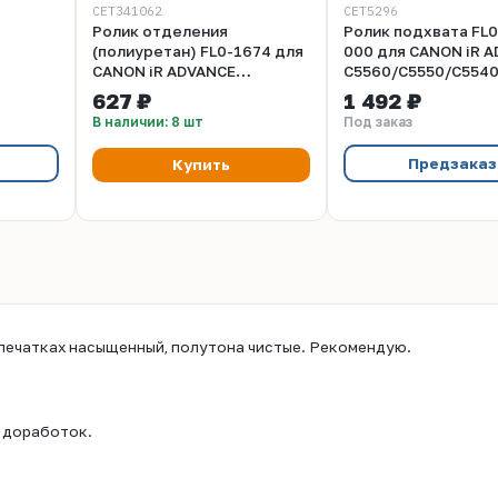
CET341062
CET5296
Ролик отделения
Ролик подхвата FL0
(полиуретан) FL0-1674 для
000 для CANON iR 
CANON iR ADVANCE
C5560/C5550/C5540
 CANON
C5560/C5550/C5540/C5535/C5560i/C5550i/C5540i/C5
(CET), CET5296
627 ₽
1 492 ₽
535/2545
(CET), CET341062
В наличии: 8 шт
Под заказ
 CET5663
Предзаказ
Купить
тпечатках насыщенный, полутона чистые. Рекомендую.
з доработок.