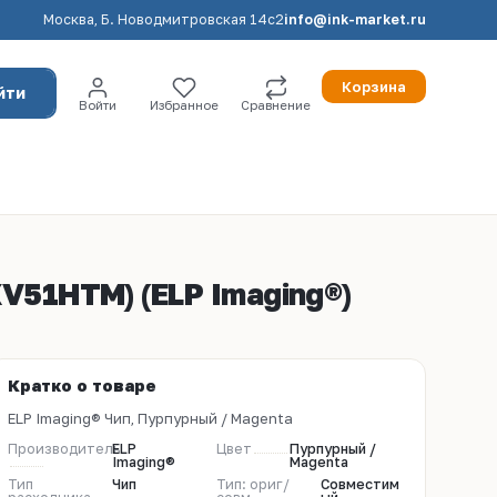
Москва, Б. Новодмитровская 14с2
info@ink-market.ru
Корзина
йти
Войти
Избранное
Сравнение
XV51HTM) (ELP Imaging®)
Кратко о товаре
ELP Imaging® Чип, Пурпурный / Magenta
Производитель
ELP
Цвет
Пурпурный /
Imaging®
Magenta
Тип
Чип
Тип: ориг/
Совместим