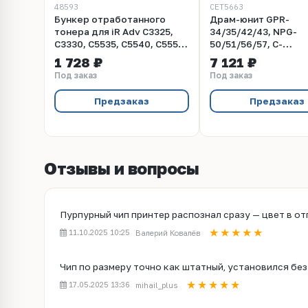
48593
CET5663
Бункер отработанного
Драм-юнит GPR-
тонера для iR Adv C3325,
34/35/42/43, NPG-
C3330, C5535, C5540, C5550,
50/51/56/57, C-
C5560 (Katun FM1-
EXV32/33/38/39 для
1 728 ₽
7 121 ₽
A606/WT-202)
iR2520/2525/2530/2
Под заказ
Под заказ
(CET), 125000 стр.,
Предзаказ
Предзаказ
Отзывы и вопросы
Пурпурный чип принтер распознал сразу — цвет в о
11.10.2025 10:25
Валерий Ковалёв
Чип по размеру точно как штатный, установился бе
17.05.2025 13:36
mihail_plus