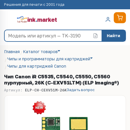
Решения для печати с 2001 года
ink
.
market
Найти
Главная
Каталог товаров
Чипы и программаторы для картриджей
Чипы для картриджей Canon
Чип Canon iR C5535, C5540, C5550, C5560
пурпурный, 26K (C-EXV51LTM) (ELP Imaging®)
Задать вопрос
Артикул:
ELP-CH-CEXV51M-26K