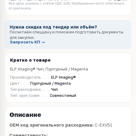
Все цены указаны с учётом НДС 22%. Изображения могут отличаться
от оригинала.
Нужна скидка под тендер или объём?
Посчитаем спеццену и поможем подготовить документы
для закупки.
Запросить КП →
Кратко о товаре
ELP Imaging® Чип, Пурпурный / Magenta
Производитель
ELP Imaging®
Цвет
Пурпурный / Magenta
Тип расходника
Чип
Тип: ориг/совм
Совместимый
Описание
OEM код оригинального расходника:
C-EXV51
Совместимость: