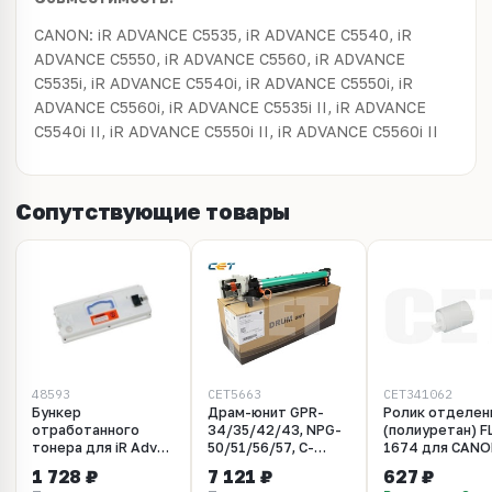
CANON: iR ADVANCE C5535, iR ADVANCE C5540, iR
ADVANCE C5550, iR ADVANCE C5560, iR ADVANCE
C5535i, iR ADVANCE C5540i, iR ADVANCE C5550i, iR
ADVANCE C5560i, iR ADVANCE C5535i II, iR ADVANCE
C5540i II, iR ADVANCE C5550i II, iR ADVANCE C5560i II
Сопутствующие товары
48593
CET5663
CET341062
Бункер
Драм-юнит GPR-
Ролик отделен
отработанного
34/35/42/43, NPG-
(полиуретан) F
тонера для iR Adv
50/51/56/57, C-
1674 для CANO
C3325, C3330,
EXV32/33/38/39
ADVANCE
1 728 ₽
7 121 ₽
627 ₽
C5535, C5540, C5550,
для CANON
C5560/C5550/C5