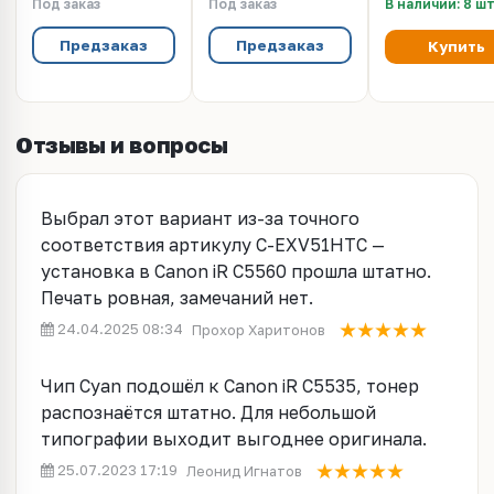
Под заказ
Под заказ
В наличии: 8 ш
C5560 (Katun FM1-
iR2520/2525/2530/2535/2545
(CET), CET3410
A606/WT-202)
(CET), 125000 стр.,
CET5663
Предзаказ
Предзаказ
Купить
Отзывы и вопросы
Выбрал этот вариант из-за точного
соответствия артикулу C-EXV51HTC —
установка в Canon iR C5560 прошла штатно.
Печать ровная, замечаний нет.
24.04.2025 08:34
Прохор Харитонов
Чип Cyan подошёл к Canon iR C5535, тонер
распознаётся штатно. Для небольшой
типографии выходит выгоднее оригинала.
25.07.2023 17:19
Леонид Игнатов