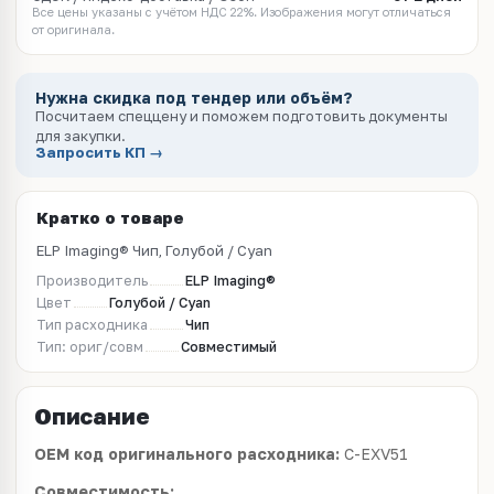
Все цены указаны с учётом НДС 22%. Изображения могут отличаться
от оригинала.
Нужна скидка под тендер или объём?
Посчитаем спеццену и поможем подготовить документы
для закупки.
Запросить КП →
Кратко о товаре
ELP Imaging® Чип, Голубой / Cyan
Производитель
ELP Imaging®
Цвет
Голубой / Cyan
Тип расходника
Чип
Тип: ориг/совм
Совместимый
Описание
OEM код оригинального расходника:
C-EXV51
Совместимость: