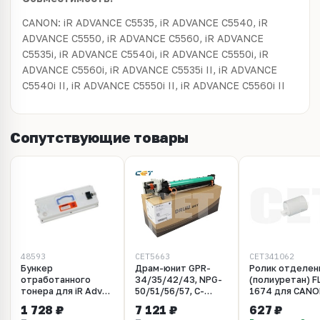
CANON: iR ADVANCE C5535, iR ADVANCE C5540, iR
ADVANCE C5550, iR ADVANCE C5560, iR ADVANCE
C5535i, iR ADVANCE C5540i, iR ADVANCE C5550i, iR
ADVANCE C5560i, iR ADVANCE C5535i II, iR ADVANCE
C5540i II, iR ADVANCE C5550i II, iR ADVANCE C5560i II
Сопутствующие товары
48593
CET5663
CET341062
Бункер
Драм-юнит GPR-
Ролик отделен
отработанного
34/35/42/43, NPG-
(полиуретан) F
тонера для iR Adv
50/51/56/57, C-
1674 для CANO
C3325, C3330,
EXV32/33/38/39
ADVANCE
1 728 ₽
7 121 ₽
627 ₽
C5535, C5540, C5550,
для CANON
C5560/C5550/C5