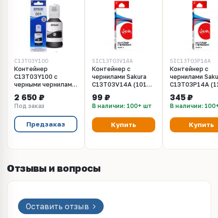
C13T03Y100
SIC13T03V14A
SIC13T03P14A
Контейнер
Контейнер с
Контейнер с
C13T03Y100 с
чернилами Sakura
чернилами Saku
черными чернилами
C13T03V14A (101
C13T03P14A (1
EcoTank 001, Black
BK) для Epson,
BK) для Epson,
2 650 ₽
99 ₽
345 ₽
127 мл для Epson
водорастворимый
черный, 6000 к.
Под заказ
В наличии: 100+ шт
В наличии: 100
L4260, L6270, L6290
тип, черный, 7500 к.,
мл.
Азия
127 мл.
Предзаказ
Купить
Купить
Отзывы и вопросы
Оставить отзыв