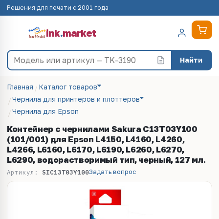
Решения для печати с 2001 года
ink
.
market
Найти
Главная
Каталог товаров
Чернила для принтеров и плоттеров
Чернила для Epson
Контейнер с чернилами Sakura C13T03Y100
(101/001) для Epson L4150, L4160, L4260,
L4266, L6160, L6170, L6190, L6260, L6270,
L6290, водорастворимый тип, черный, 127 мл.
Задать вопрос
Артикул:
SIC13T03Y100