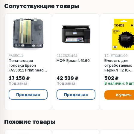
Сопутствующие товары
FA35011
C11CG21404
IC-ET04D100
Печатающая
МФУ Epson L6160
Ёмкость для
головка Epson
отработанных
FA35011 Print head
чернил T2 IC-
Printer Head для
ET04D100 для
17 158 ₽
42 539 ₽
502 ₽
Epson L6160, L6170,
Epson M1140, M
Под заказ
Под заказ
В наличии: 6 ш
L6190, ET3750,
M3180, L6160,
L6171, L6178
L6170, L6190,
EcoTank L6290,
Предзаказ
Предзаказ
Купить
L6490 (50000 с
Похожие товары