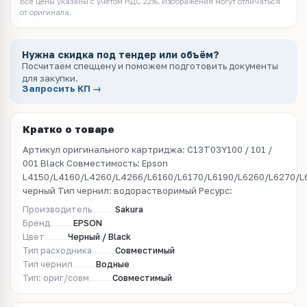
Все цены указаны с учётом НДС 22%. Изображения могут отличаться
от оригинала.
Нужна скидка под тендер или объём?
Посчитаем спеццену и поможем подготовить документы
для закупки.
Запросить КП →
Кратко о товаре
Артикул оригинального картриджа: C13T03Y100 / 101 /
001 Black Совместимость: Epson
L4150/L4160/L4260/L4266/L6160/L6170/L6190/L6260/L6270/L
черный Тип чернил: водорастворимый Ресурс:
Производитель
Sakura
Бренд
EPSON
Цвет
Черный / Black
Тип расходника
Совместимый
Тип чернил
Водные
Тип: ориг/совм
Совместимый