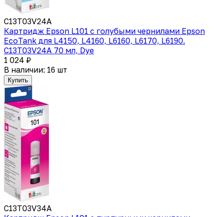
C13T03V24A
Картридж Epson L101 с голубыми чернилами Epson
EcoTank для L4150, L4160, L6160, L6170, L6190.
C13T03V24A 70 мл, Dye
1 024 ₽
В наличии: 16 шт
Купить
C13T03V34A