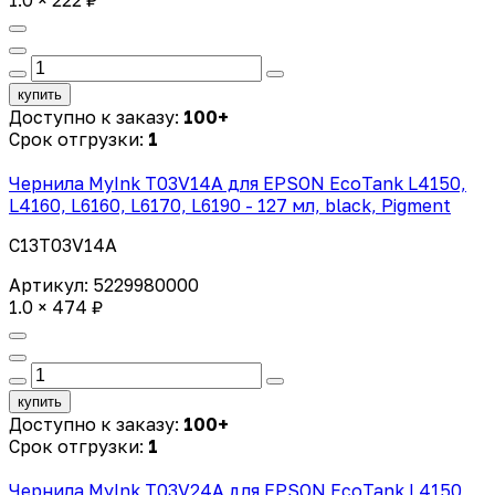
купить
Доступно к заказу:
100+
Срок отгрузки:
1
Чернила MyInk T03V14A для EPSON EcoTank L4150,
L4160, L6160, L6170, L6190 - 127 мл, black, Pigment
C13T03V14A
Артикул: 5229980000
1.0 × 474 ₽
купить
Доступно к заказу:
100+
Срок отгрузки:
1
Чернила MyInk T03V24A для EPSON EcoTank L4150,