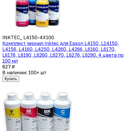
INKTEC_ L4150-4X100
Комплект чернил Inktec для Epson L4150, L14150,
L4156, L4160, L4250, L4260, L4266, L6160, L6170,
L6176, L6190, L6260, L6270, L6276, L6290. 4 цвета по
100 мл
827 ₽
В наличии: 100+ шт
Купить