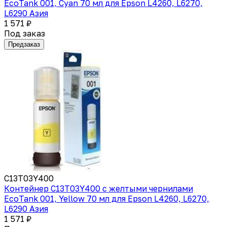
EcoTank 001, Cyan 70 мл для Epson L4260, L6270,
L6290 Азия
1 571 ₽
Под заказ
Предзаказ
C13T03Y400
Контейнер C13T03Y400 с желтыми чернилами
EcoTank 001, Yellow 70 мл для Epson L4260, L6270,
L6290 Азия
1 571 ₽