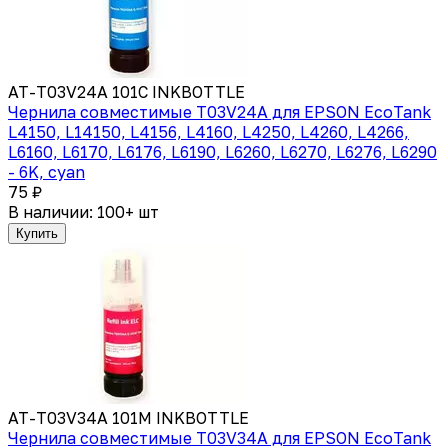
AT-T03V24A 101C INKBOTTLE
Чернила совместимые T03V24A для EPSON EcoTank
L4150, L14150, L4156, L4160, L4250, L4260, L4266,
L6160, L6170, L6176, L6190, L6260, L6270, L6276, L6290
- 6K, cyan
75 ₽
В наличии: 100+ шт
Купить
AT-T03V34A 101M INKBOTTLE
Чернила совместимые T03V34A для EPSON EcoTank