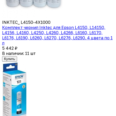
INKTEC_ L4150-4X1000
Комплект чернил Inktec для Epson L4150, L14150,
L4156, L4160, L4250, L4260, L4266, L6160, L6170,
L6176, L6190, L6260, L6270, L6276, L6290. 4 цвета по 1
л
5 442 ₽
В наличии: 11 шт
Купить