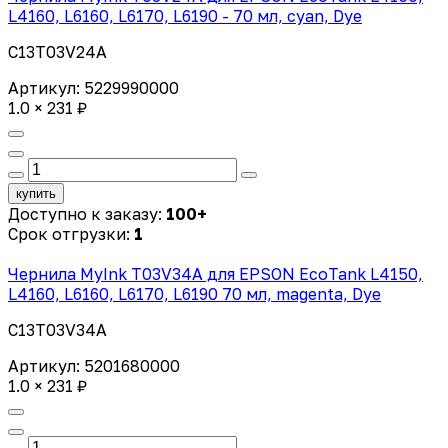
L4160, L6160, L6170, L6190 - 70 мл, cyan, Dye
C13T03V24A
Артикул: 5229990000
1.0 × 231 ₽
купить
Доступно к заказу:
100+
Срок отгрузки:
1
Чернила MyInk T03V34A для EPSON EcoTank L4150,
L4160, L6160, L6170, L6190 70 мл, magenta, Dye
C13T03V34A
Артикул: 5201680000
1.0 × 231 ₽