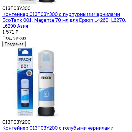
C13T03Y300
Контейнер C13T03Y300 с пурпурными чернилами
EcoTank 001, Magenta 70 мл для Epson L4260, L6270,
L6290 Азия
1 571 ₽
Под заказ
Предзаказ
C13T03Y200
Контейнер C13T03Y200 с голубыми чернилами