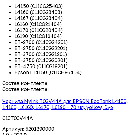
L4150 (C11CG25403)
L4160 (C11CG23403)
L4167 (C11CG23404)
L6160 (C11CG21404)
L6170 (C11CG20404)
L6190 (C11CG19404)
ET-2700 (C11CG24201)
ET-2750 (C11CG22201)
ET-3700 (C11CG21201)
ET-3750 (C11CG20201)
ET-4750 (C11CG19201)
Epson L14150 (C11CH96404)
Состав комплекта
Состав комплекта:
Чернила MyInk T03V44A для EPSON EcoTank L4150,
L4160, L6160, L6170, L6190 - 70 мл, yellow, Dye
C13T03V44A
Артикул: 5201890000
1.0 × 222 ₽