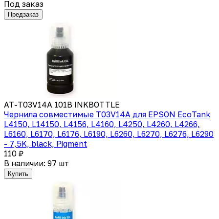
Под заказ
Предзаказ
AT-T03V14A 101B INKBOTTLE
Чернила совместимые T03V14A для EPSON EcoTank
L4150, L14150, L4156, L4160, L4250, L4260, L4266,
L6160, L6170, L6176, L6190, L6260, L6270, L6276, L6290
- 7,5K, black, Pigment
110 ₽
В наличии: 97 шт
Купить