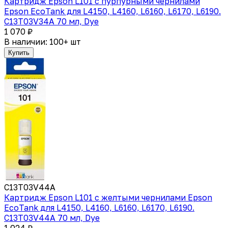
Картридж Epson L101 с пурпурными чернилами
Epson EcoTank для L4150, L4160, L6160, L6170, L6190.
C13T03V34A 70 мл, Dye
1 070 ₽
В наличии: 100+ шт
Купить
C13T03V44A
Картридж Epson L101 с желтыми чернилами Epson
EcoTank для L4150, L4160, L6160, L6170, L6190.
C13T03V44A 70 мл, Dye
1 024 ₽