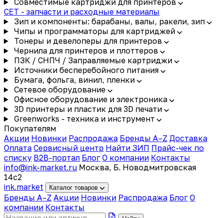
Совместимые картриджи для принтеров
CET - запчасти и расходные материалы
Зип и компоненты: барабаны, валы, ракели, зип
Чипы и программаторы для картриджей
Тонеры и девелоперы для принтеров
Чернила для принтеров и плоттеров
ПЗК / СНПЧ / Заправляемые картриджи
Источники бесперебойного питания
Бумага, фольга, винил, пленки
Сетевое оборудование
Офисное оборудование и электроника
3D принтеры и пластик для 3D печати
Greenworks - техника и инструмент
Покупателям
Акции
Новинки
Распродажа
Бренды A–Z
Доставка
Оплата
Сервисный центр
Найти ЗИП
Прайс-чек по
списку
B2B-портал
Блог
О компании
Контакты
info@ink-market.ru
Москва, Б. Новодмитровская
14с2
ink
.
market
Каталог товаров
Бренды A–Z
Акции
Новинки
Распродажа
Блог
О
компании
Контакты