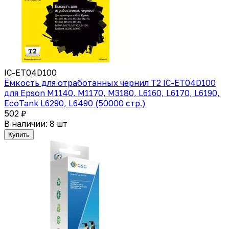
IC-ET04D100
Ёмкость для отработанных чернил T2 IC-ET04D100
для Epson M1140, M1170, M3180, L6160, L6170, L6190,
EcoTank L6290, L6490 (50000 стр.)
502 ₽
В наличии: 8 шт
Купить