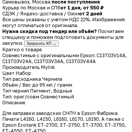
Самовывоз, Москва
после поступления
Курьер по Москве и СПб
от 1 дня, от 550 ₽
СДЭК / Яндекс-доставка / Озон
от 2 дней
Все цены указаны с учётом НДС 22%. Изображения
могут отличаться от оригинала.
Нужна скидка под тендер или объём?
Посчитаем
спеццену и поможем подготовить документы для
закупки.
Запросить КП →
Кратко о товаре
Совместимые с оригинальными Epson: C13T03V14A,
C13T03V24A, C13T03V34A, C13T03V44A
Производитель
MyInk
Цвет
Набор
Тип расходника
Чернила
Объём / Вес
до 95 мл / грамм
Тип чернил
Пигмент, Водные
Тип: ориг/совм
Совместимый
Описание
Для заправки заводских СНПЧ в Epson Фабрика
Печати L4160, L4150, L6160, L6170, L6190. А также с
Epson Ecotank ET-2700, ET-2750, ET-3700, ET-3750,
ET-4550, ET-4750.