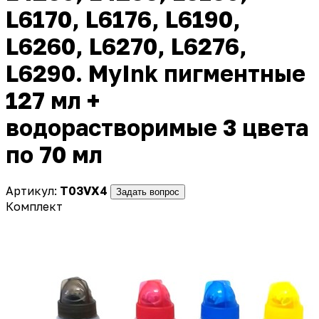
L6170, L6176, L6190,
L6260, L6270, L6276,
L6290. MyInk пигментные
127 мл +
водорастворимые 3 цвета
по 70 мл
Артикул:
T03VX4
Задать вопрос
Комплект