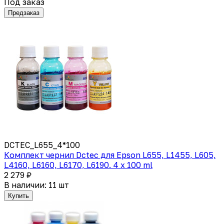
Под заказ
Предзаказ
DCTEC_L655_4*100
Комплект чернил Dctec для Epson L655, L1455, L605,
L4160, L6160, L6170, L6190. 4 x 100 ml
2 279 ₽
В наличии: 11 шт
Купить