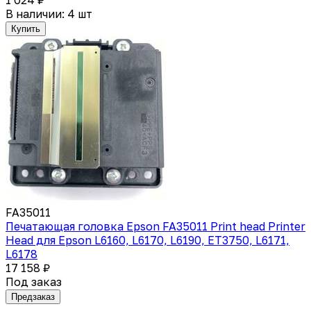
В наличии: 4 шт
Купить
FA35011
Печатающая головка Epson FA35011 Print head Printer
Head для Epson L6160, L6170, L6190, ET3750, L6171,
L6178
17 158 ₽
Под заказ
Предзаказ