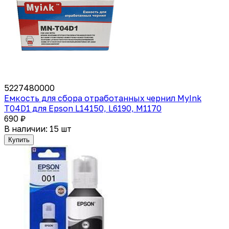
5227480000
Емкость для сбора отработанных чернил MyInk
T04D1 для Epson L14150, L6190, M1170
690 ₽
В наличии: 15 шт
Купить