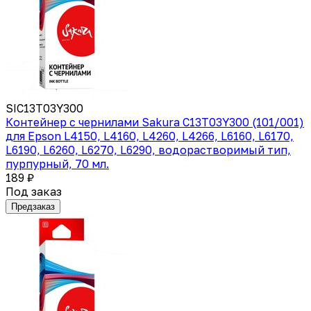
SIC13T03Y300
Контейнер с чернилами Sakura C13T03Y300 (101/001)
для Epson L4150, L4160, L4260, L4266, L6160, L6170,
L6190, L6260, L6270, L6290, водорастворимый тип,
пурпурный, 70 мл.
189 ₽
Под заказ
Предзаказ