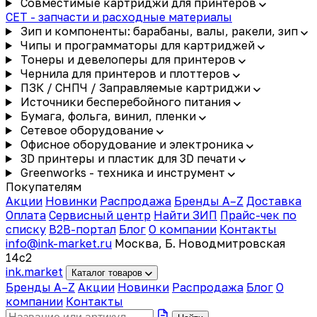
Совместимые картриджи для принтеров
CET - запчасти и расходные материалы
Зип и компоненты: барабаны, валы, ракели, зип
Чипы и программаторы для картриджей
Тонеры и девелоперы для принтеров
Чернила для принтеров и плоттеров
ПЗК / СНПЧ / Заправляемые картриджи
Источники бесперебойного питания
Бумага, фольга, винил, пленки
Сетевое оборудование
Офисное оборудование и электроника
3D принтеры и пластик для 3D печати
Greenworks - техника и инструмент
Покупателям
Акции
Новинки
Распродажа
Бренды A–Z
Доставка
Оплата
Сервисный центр
Найти ЗИП
Прайс-чек по
списку
B2B-портал
Блог
О компании
Контакты
info@ink-market.ru
Москва, Б. Новодмитровская
14с2
ink
.
market
Каталог товаров
Бренды A–Z
Акции
Новинки
Распродажа
Блог
О
компании
Контакты