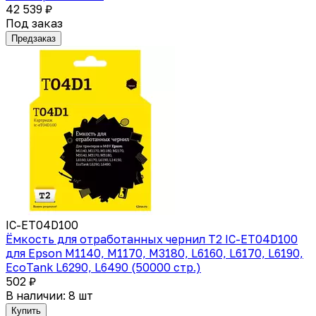
42 539 ₽
Под заказ
Предзаказ
IC-ET04D100
Ёмкость для отработанных чернил T2 IC-ET04D100
для Epson M1140, M1170, M3180, L6160, L6170, L6190,
EcoTank L6290, L6490 (50000 стр.)
502 ₽
В наличии: 8 шт
Купить