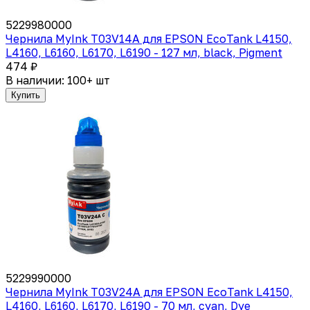
5229980000
Чернила MyInk T03V14A для EPSON EcoTank L4150,
L4160, L6160, L6170, L6190 - 127 мл, black, Pigment
474 ₽
В наличии: 100+ шт
Купить
5229990000
Чернила MyInk T03V24A для EPSON EcoTank L4150,
L4160, L6160, L6170, L6190 - 70 мл, cyan, Dye