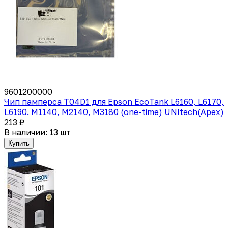
9601200000
Чип памперса T04D1 для Epson EcoTank L6160, L6170,
L6190. M1140, M2140, M3180 (one-time) UNItech(Apex)
213 ₽
В наличии: 13 шт
Купить