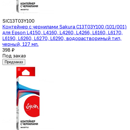
SIC13T03Y100
Контейнер с чернилами Sakura C13T03Y100 (101/001)
для Epson L4150, L4160, L4260, L4266, L6160, L6170,
L6190, L6260, L6270, L6290, водорастворимый тип,
черный, 127 мл.
398 ₽
Под заказ
Предзаказ