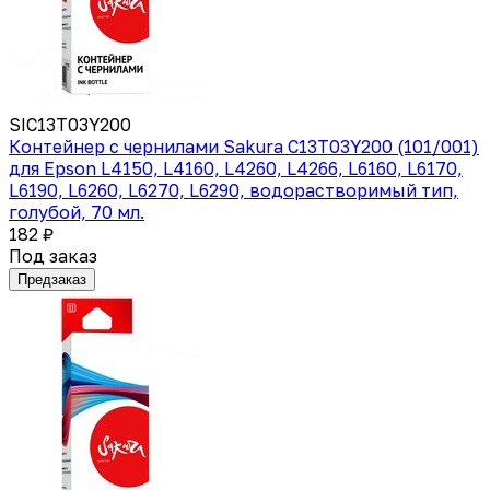
SIC13T03Y200
Контейнер с чернилами Sakura C13T03Y200 (101/001)
для Epson L4150, L4160, L4260, L4266, L6160, L6170,
L6190, L6260, L6270, L6290, водорастворимый тип,
голубой, 70 мл.
182 ₽
Под заказ
Предзаказ