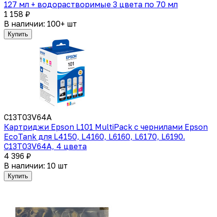
127 мл + водорастворимые 3 цвета по 70 мл
1 158 ₽
В наличии: 100+ шт
Купить
C13T03V64A
Картриджи Epson L101 MultiPack с чернилами Epson
EcoTank для L4150, L4160, L6160, L6170, L6190.
C13T03V64A, 4 цвета
4 396 ₽
В наличии: 10 шт
Купить