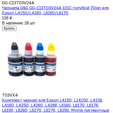
GG-C13T03V24A
Чернила G&G GG-C13T03V24A 101C голубой 70мл для
Epson L4150/L4160, L6160/L6170
126 ₽
В наличии: 26 шт
Купить
T03VX4
Комплект чернил для Epson L4150, L14150, L4156,
L4160, L4250, L4260, L4266, L6160, L6170, L6176,
L6190, L6260, L6270, L6276, L6290. MyInk пигментные