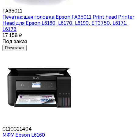
FA35011
Печатающая головка Epson FA35011 Print head Printer
Head для Epson L6160, L6170, L6190, ET3750, L6171,
L6178
17 158 ₽
Под заказ
Предзаказ
C11CG21404
МФУ Epson L6160