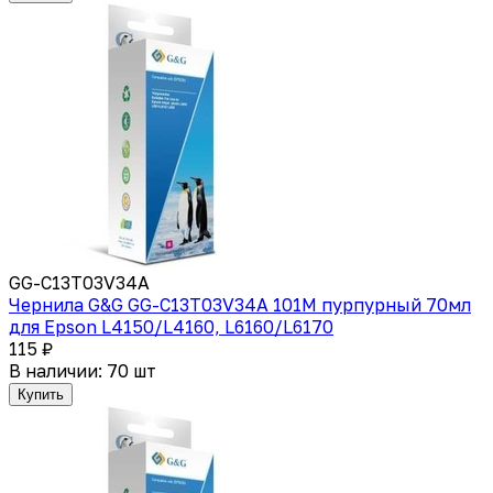
GG-C13T03V34A
Чернила G&G GG-C13T03V34A 101M пурпурный 70мл
для Epson L4150/L4160, L6160/L6170
115 ₽
В наличии: 70 шт
Купить