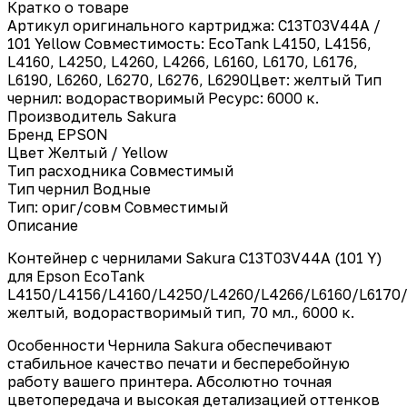
Кратко о товаре
Артикул оригинального картриджа: C13T03V44A /
101 Yellow Совместимость: EcoTank L4150, L4156,
L4160, L4250, L4260, L4266, L6160, L6170, L6176,
L6190, L6260, L6270, L6276, L6290Цвет: желтый Тип
чернил: водорастворимый Ресурс: 6000 к.
Производитель
Sakura
Бренд
EPSON
Цвет
Желтый / Yellow
Тип расходника
Совместимый
Тип чернил
Водные
Тип: ориг/совм
Совместимый
Описание
Контейнер с чернилами Sakura C13T03V44A (101 Y)
для Epson EcoTank
L4150/L4156/L4160/L4250/L4260/L4266/L6160/L6170/
желтый, водорастворимый тип, 70 мл., 6000 к.
Особенности Чернила Sakura обеспечивают
стабильное качество печати и бесперебойную
работу вашего принтера. Абсолютно точная
цветопередача и высокая детализацией оттенков