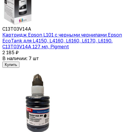
C13T03V14A
Картридж Epson L101 с черными чернилами Epson
EcoTank для L4150, L4160, L6160, L6170, L6190.
C13T03V14A 127 мл, Pigment
2 185 ₽
В наличии: 7 шт
Купить