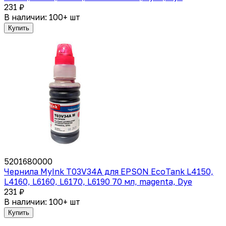
231 ₽
В наличии: 100+ шт
Купить
5201680000
Чернила MyInk T03V34A для EPSON EcoTank L4150,
L4160, L6160, L6170, L6190 70 мл, magenta, Dye
231 ₽
В наличии: 100+ шт
Купить