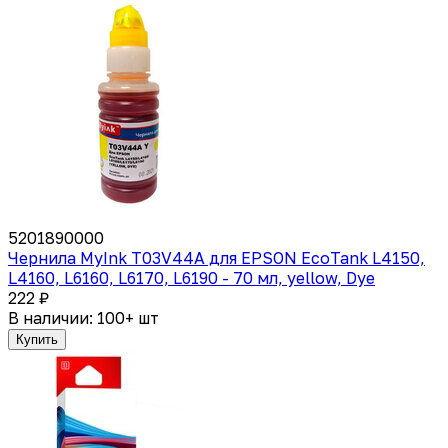
5201890000
Чернила MyInk T03V44A для EPSON EcoTank L4150,
L4160, L6160, L6170, L6190 - 70 мл, yellow, Dye
222 ₽
В наличии: 100+ шт
Купить