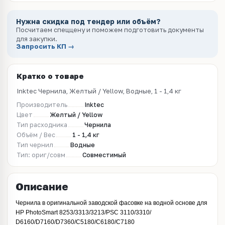
Нужна скидка под тендер или объём?
Посчитаем спеццену и поможем подготовить документы
для закупки.
Запросить КП →
Кратко о товаре
Inktec Чернила, Желтый / Yellow, Водные, 1 - 1,4 кг
Производитель
Inktec
Цвет
Желтый / Yellow
Тип расходника
Чернила
Объём / Вес
1 - 1,4 кг
Тип чернил
Водные
Тип: ориг/совм
Совместимый
Описание
Чернила в оригинальной заводской фасовке на водной основе для
HP PhotoSmart 8253/3313/3213/PSC 3110/3310/
D6160/D7160/D7360/C5180/C6180/C7180