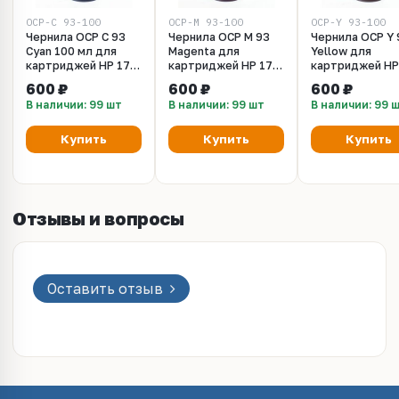
OCP-C_93-100
OCP-M_93-100
OCP-Y_93-100
Чернила OCP C 93
Чернила OCP M 93
Чернила OCP Y 
Cyan 100 мл для
Magenta для
Yellow для
картриджей HP 177,
картриджей HP 177,
картриджей HP
85, 78, 57, 141,
85, 78, 57, 141,
85, 78, 57, 141,
600 ₽
600 ₽
600 ₽
141XL
141XL, 100 мл
141XL, 100 мл
В наличии: 99 шт
В наличии: 99 шт
В наличии: 99 
Купить
Купить
Купить
Отзывы и вопросы
Оставить отзыв