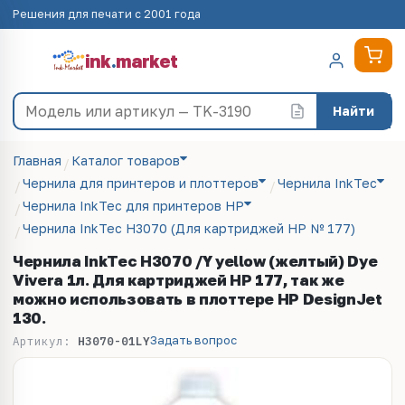
Решения для печати с 2001 года
ink
.
market
Найти
Главная
Каталог товаров
Чернила для принтеров и плоттеров
Чернила InkTec
Чернила InkTec для принтеров HP
Чернила InkTec H3070 (Для картриджей HP № 177)
Чернила InkTec H3070 /Y yellow (желтый) Dye
Vivera 1л. Для картриджей HP 177, так же
можно использовать в плоттере НР DesignJet
130.
Задать вопрос
Артикул:
H3070-01LY