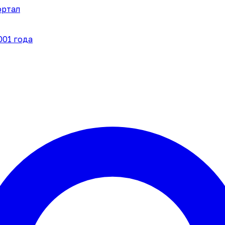
ортал
001 года