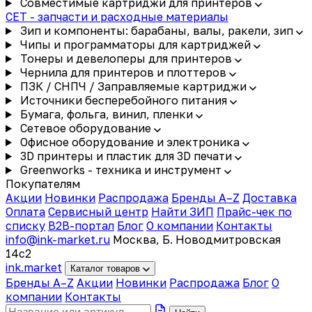
Совместимые картриджи для принтеров
CET - запчасти и расходные материалы
Зип и компоненты: барабаны, валы, ракели, зип
Чипы и программаторы для картриджей
Тонеры и девелоперы для принтеров
Чернила для принтеров и плоттеров
ПЗК / СНПЧ / Заправляемые картриджи
Источники бесперебойного питания
Бумага, фольга, винил, пленки
Сетевое оборудование
Офисное оборудование и электроника
3D принтеры и пластик для 3D печати
Greenworks - техника и инструмент
Покупателям
Акции
Новинки
Распродажа
Бренды A–Z
Доставка
Оплата
Сервисный центр
Найти ЗИП
Прайс-чек по
списку
B2B-портал
Блог
О компании
Контакты
info@ink-market.ru
Москва, Б. Новодмитровская
14с2
ink
.
market
Каталог товаров
Бренды A–Z
Акции
Новинки
Распродажа
Блог
О
компании
Контакты