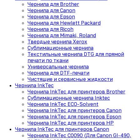
Чернила для Brother
Чернила для Canon
Чернила для Epson
Чернила для Hewlett Packard
Чернила для Ricoh
Чернила для Mimaki, Roland
Твердые чернила Xerox
Сублимационные чернила
Текстильные чернила DTG для прямой
печати по ткани
Универсальные чернила
Чернила для DTF-печати
Чистящие и сервисные жидкости
Чернила InkTec
Чернила InkTec для принтеров Brother
Сублимационные чернила Inktec
Чернила InkTec ECO-Solvent
Чернила InkTec для принтеров Canon
Чернила InkTec для принтеров Epson
Чернила InkTec для принтеров HP
Чернила InkTec для принтеров Canon
Чернила InkTec C0090 (Для Canon GI-490,