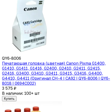
QY6-8006
Печатающая головка (цветная) Canon Pixma G1400,
G1410, G1411, G1416, G2400, G2410, G2411, G2415,
G2416, G3400, G3410, G3411, G3415, G3416, G4400,
G4410, G4411 (Оригинал CH-4 | CA92 | QY6-8006 | QY6-
8018 | 0694C002)
3 575 ₽
В наличии: 100+ шт
Купить