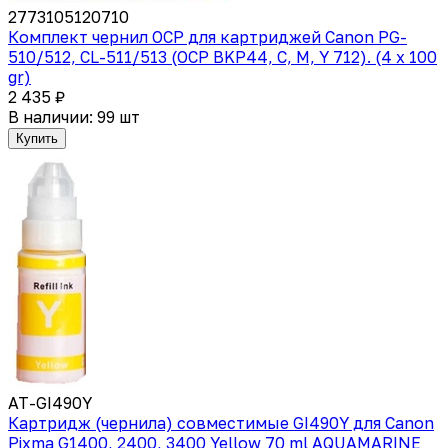
2773105120710
Комплект чернил OCP для картриджей Canon PG-
510/512, CL-511/513 (OCP BKP44, C, M, Y 712). (4 x 100
gr)
2 435 ₽
В наличии: 99 шт
Купить
AT-GI490Y
Картридж (чернила) совместимые GI490Y для Canon
Pixma G1400, 2400, 3400 Yellow 70 ml AQUAMARINE