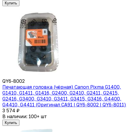
Купить
QY6-8002
Печатающая головка (чёрная) Canon Pixma G1400,
G1410, G1411, G1416, G2400, G2410, G2411, G2415,
G2416, G3400, G3410, G3411, G3415, G3416, G4400,
G4410, G4411 (Оригинал CA91 | QY6-8002 | QY6-8011)
3 574 ₽
В наличии: 100+ шт
Купить