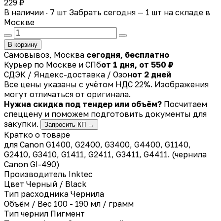
229 ₽
В наличии · 7 шт
Забрать сегодня — 1 шт на складе в
Москве
В корзину
Самовывоз, Москва
сегодня, бесплатно
Курьер по Москве и СПб
от 1 дня, от 550 ₽
СДЭК / Яндекс-доставка / Озон
от 2 дней
Все цены указаны с учётом НДС 22%. Изображения
могут отличаться от оригинала.
Нужна скидка под тендер или объём?
Посчитаем
спеццену и поможем подготовить документы для
закупки.
Запросить КП →
Кратко о товаре
для Canon G1400, G2400, G3400, G4400, G1140,
G2410, G3410, G1411, G2411, G3411, G4411. (чернила
Canon GI-490)
Производитель
Inktec
Цвет
Черный / Black
Тип расходника
Чернила
Объём / Вес
100 - 190 мл / грамм
Тип чернил
Пигмент