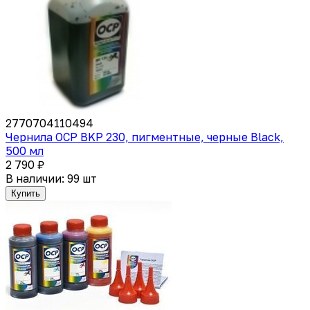
2770704110494
Чернила OCP BKP 230, пигментные, черные Black,
500 мл
2 790 ₽
В наличии: 99 шт
Купить