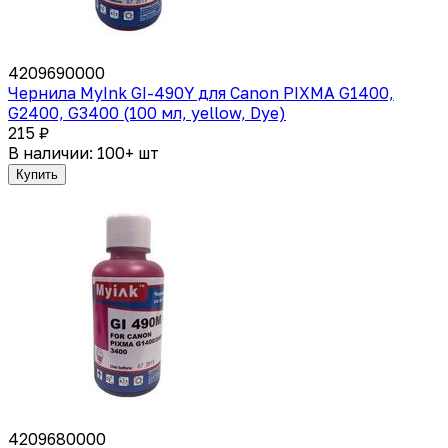
4209690000
Чернила MyInk GI-490Y для Canon PIXMA G1400,
G2400, G3400 (100 мл, yellow, Dye)
215 ₽
В наличии: 100+ шт
Купить
4209680000