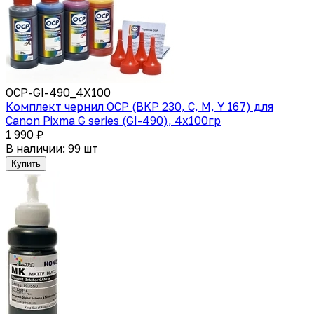
OCP-GI-490_4X100
Комплект чернил OCP (BKP 230, С, M, Y 167) для
Canon Pixma G series (GI-490), 4x100гр
1 990 ₽
В наличии: 99 шт
Купить