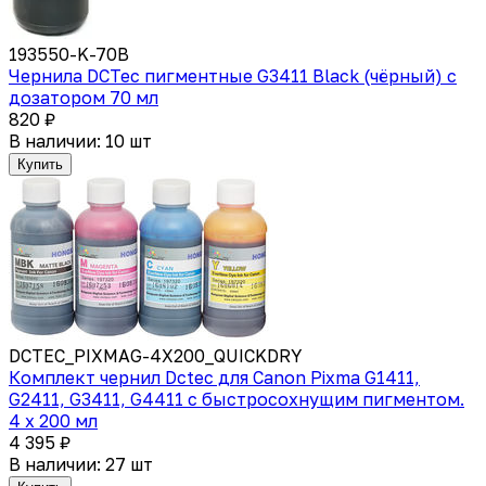
193550-K-70B
Чернила DCTec пигментные G3411 Black (чёрный) с
дозатором 70 мл
820 ₽
В наличии: 10 шт
Купить
DCTEC_PIXMAG-4X200_QUICKDRY
Комплект чернил Dctec для Canon Pixma G1411,
G2411, G3411, G4411 с быстросохнущим пигментом.
4 x 200 мл
4 395 ₽
В наличии: 27 шт