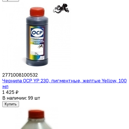
2771008100532
Чернила OCP YP 230, пигментные, желтые Yellow, 100
мл
1 425 ₽
В наличии: 99 шт
Купить