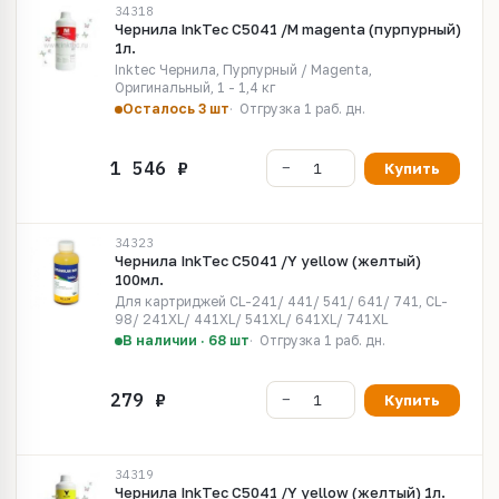
34318
Чернила InkTec C5041 /M magenta (пурпурный)
1л.
Inktec Чернила, Пурпурный / Magenta,
Оригинальный, 1 - 1,4 кг
Осталось 3 шт
Отгрузка 1 раб. дн.
Купить
34323
Чернила InkTec C5041 /Y yellow (желтый)
100мл.
Для картриджей CL-241/ 441/ 541/ 641/ 741, CL-
98/ 241XL/ 441XL/ 541XL/ 641XL/ 741XL
В наличии · 68 шт
Отгрузка 1 раб. дн.
Купить
34319
Чернила InkTec C5041 /Y yellow (желтый) 1л.