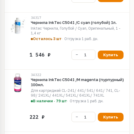
34317
Чернила InkTec C5041 /C cyan (голубой) 1л.
Inktec Чернила, Голубой / Cyan, Оригинальный, 1 -
1,4 кг
Осталось 3 шт
Отгрузка 1 раб. дн.
Купить
34322
Чернила InkTec C5041 /M magenta (пурпурный)
100мл.
Для картриджей CL-241/ 441/ 541/ 641/ 741, CL-
98/ 241XL/ 441XL/ 541XL/ 641XL/ 741XL
В наличии · 79 шт
Отгрузка 1 раб. дн.
Купить