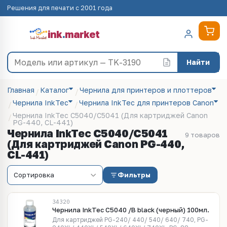
Решения для печати с 2001 года
ink
.
market
Найти
Главная
Каталог
Чернила для принтеров и плоттеров
Чернила InkTec
Чернила InkTec для принтеров Canon
Чернила InkTec C5040/C5041 (Для картриджей Canon
PG-440, CL-441)
Чернила InkTec C5040/C5041
9 товаров
(Для картриджей Canon PG-440,
CL-441)
Фильтры
34320
Чернила InkTec C5040 /B black (черный) 100мл.
Для картриджей PG-240/ 440/ 540/ 640/ 740, PG-