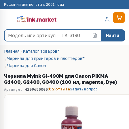
Решения для печати с 2001 года
ink
.
market
Найти
Главная
Каталог товаров
Чернила для принтеров и плоттеров
Чернила для Canon
Чернила MyInk GI-490M для Canon PIXMA
G1400, G2400, G3400 (100 мл, magenta, Dye)
★ 2 отзыва
Задать вопрос
Артикул:
4209680000