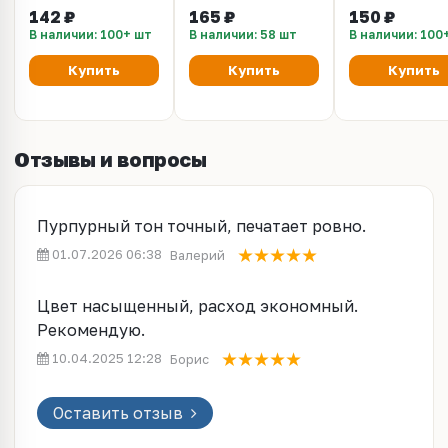
Canon PIXMA G1400,
Magenta 100мл для
Magenta 100мл
142 ₽
165 ₽
150 ₽
G1410, G1411,
Canon Pixma G1400,
Canon Pixma G1
В наличии: 100+ шт
В наличии: 58 шт
В наличии: 100
G2400, G2410,
G2400, G3400
G2400, G3400
G2411, G3400,
Купить
Купить
Купить
G3410, G3411,
G4400, G4410,
G4411
Отзывы и вопросы
Пурпурный тон точный, печатает ровно.
01.07.2026 06:38
Валерий
Цвет насыщенный, расход экономный.
Рекомендую.
10.04.2025 12:28
Борис
Оставить отзыв