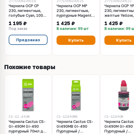
2771008100518
2771008100525
2771008100532
Чернила OCP CP
Чернила OCP MP
Чернила OCP Y
230, пигментные,
230, пигментные,
230, пигментны
голубые Cyan, 100
пурпурные Magenta,
желтые Yellow,
мл
100 мл
мл
1 195 ₽
1 425 ₽
1 425 ₽
Под заказ
В наличии: 99 шт
В наличии: 99 
Предзаказ
Купить
Купить
Похожие товары
CS-GI-490M
CS-GI490MB
CS-GI490M
Чернила Cactus CS-
Чернила Cactus CS-
Чернила Cactus
GI-490M GI-490
GI490MB GI-490
GI490M GI-490
пурпурный 70мл для
Пурпурный /
Пурпурный /