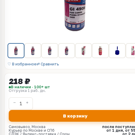
♡ В избранное
⇄ Сравнить
218 ₽
В наличии · 100+ шт
Отгрузка 1 раб. дн.
В корзину
Самовывоз, Москва
после поступле
Курьер по Москве и СПб
от 1 дня, от 5
СДЭК / Яндекс-доставка / Озон
от 2 д