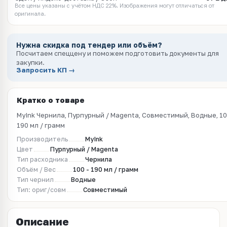
Все цены указаны с учётом НДС 22%. Изображения могут отличаться от
оригинала.
Нужна скидка под тендер или объём?
Посчитаем спеццену и поможем подготовить документы для
закупки.
Запросить КП →
Кратко о товаре
MyInk Чернила, Пурпурный / Magenta, Совместимый, Водные, 10
190 мл / грамм
Производитель
MyInk
Цвет
Пурпурный / Magenta
Тип расходника
Чернила
Объём / Вес
100 - 190 мл / грамм
Тип чернил
Водные
Тип: ориг/совм
Совместимый
Описание