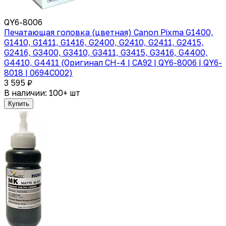
QY6-8006
Печатающая головка (цветная) Canon Pixma G1400,
G1410, G1411, G1416, G2400, G2410, G2411, G2415,
G2416, G3400, G3410, G3411, G3415, G3416, G4400,
G4410, G4411 (Оригинал CH-4 | CA92 | QY6-8006 | QY6-
8018 | 0694C002)
3 595 ₽
В наличии: 100+ шт
Купить