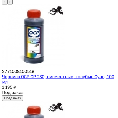
‹
›
2771008100518
Чернила OCP CP 230, пигментные, голубые Cyan, 100
мл
1 195 ₽
Под заказ
Предзаказ