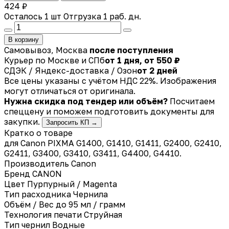
424 ₽
Осталось 1 шт
Отгрузка 1 раб. дн.
В корзину
Самовывоз, Москва
после поступления
Курьер по Москве и СПб
от 1 дня, от 550 ₽
СДЭК / Яндекс-доставка / Озон
от 2 дней
Все цены указаны с учётом НДС 22%. Изображения
могут отличаться от оригинала.
Нужна скидка под тендер или объём?
Посчитаем
спеццену и поможем подготовить документы для
закупки.
Запросить КП →
Кратко о товаре
для Canon PIXMA G1400, G1410, G1411, G2400, G2410,
G2411, G3400, G3410, G3411, G4400, G4410.
Производитель
Canon
Бренд
CANON
Цвет
Пурпурный / Magenta
Тип расходника
Чернила
Объём / Вес
до 95 мл / грамм
Технология печати
Струйная
Тип чернил
Водные