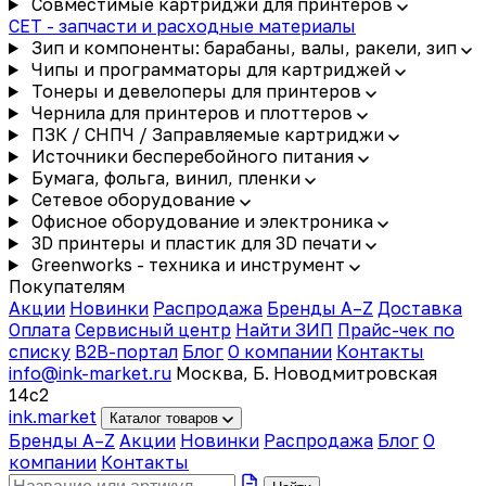
Совместимые картриджи для принтеров
CET - запчасти и расходные материалы
Зип и компоненты: барабаны, валы, ракели, зип
Чипы и программаторы для картриджей
Тонеры и девелоперы для принтеров
Чернила для принтеров и плоттеров
ПЗК / СНПЧ / Заправляемые картриджи
Источники бесперебойного питания
Бумага, фольга, винил, пленки
Сетевое оборудование
Офисное оборудование и электроника
3D принтеры и пластик для 3D печати
Greenworks - техника и инструмент
Покупателям
Акции
Новинки
Распродажа
Бренды A–Z
Доставка
Оплата
Сервисный центр
Найти ЗИП
Прайс-чек по
списку
B2B-портал
Блог
О компании
Контакты
info@ink-market.ru
Москва, Б. Новодмитровская
14с2
ink
.
market
Каталог товаров
Бренды A–Z
Акции
Новинки
Распродажа
Блог
О
компании
Контакты