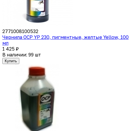
2771008100532
Чернила OCP YP 230, пигментные, желтые Yellow, 100
мл
1 425 ₽
В наличии: 99 шт
Купить