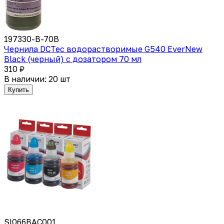
197330-B-70B
Чернила DCTec водорастворимые G540 EverNew
Black (черный) с дозатором 70 мл
310 ₽
В наличии: 20 шт
Купить
SI066BAC001