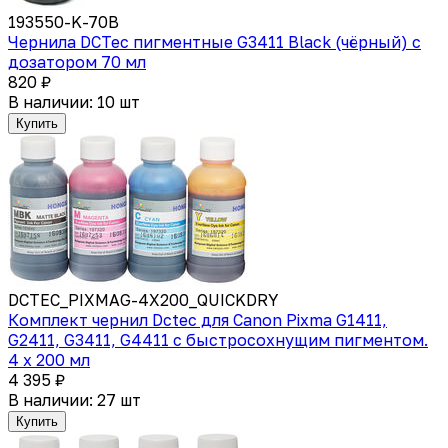
193550-K-70B
Чернила DCTec пигментные G3411 Black (чёрный) с
дозатором 70 мл
820 ₽
В наличии: 10 шт
Купить
DCTEC_PIXMAG-4X200_QUICKDRY
Комплект чернил Dctec для Canon Pixma G1411,
G2411, G3411, G4411 с быстросохнущим пигментом.
4 x 200 мл
4 395 ₽
В наличии: 27 шт
Купить