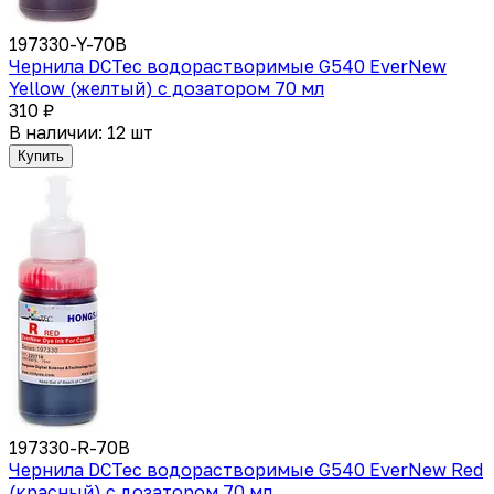
197330-Y-70B
Чернила DCTec водорастворимые G540 EverNew
Yellow (желтый) с дозатором 70 мл
310 ₽
В наличии: 12 шт
Купить
197330-R-70B
Чернила DCTec водорастворимые G540 EverNew Red
(красный) с дозатором 70 мл