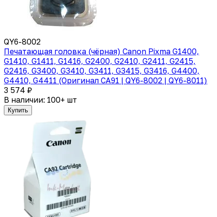
QY6-8002
Печатающая головка (чёрная) Canon Pixma G1400,
G1410, G1411, G1416, G2400, G2410, G2411, G2415,
G2416, G3400, G3410, G3411, G3415, G3416, G4400,
G4410, G4411 (Оригинал CA91 | QY6-8002 | QY6-8011)
3 574 ₽
В наличии: 100+ шт
Купить