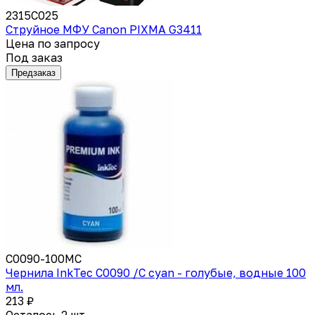
2315C025
Струйное МФУ Canon PIXMA G3411
Цена по запросу
Под заказ
Предзаказ
C0090-100MC
Чернила InkTec C0090 /C cyan - голубые, водные 100
мл.
213 ₽
Осталось 2 шт