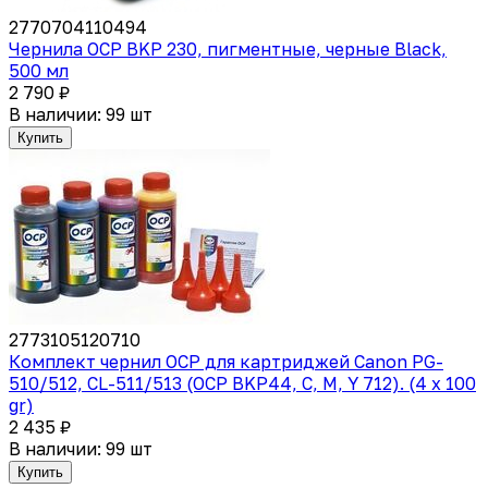
2770704110494
Чернила OCP BKP 230, пигментные, черные Black,
500 мл
2 790 ₽
В наличии: 99 шт
Купить
2773105120710
Комплект чернил OCP для картриджей Canon PG-
510/512, CL-511/513 (OCP BKP44, C, M, Y 712). (4 x 100
gr)
2 435 ₽
В наличии: 99 шт
Купить