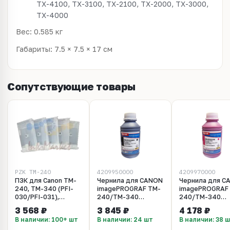
TX-4100, TX-3100, TX-2100, TX-2000, TX-3000,
TX-4000
Вес: 0.585 кг
Габариты: 7.5 × 7.5 × 17 см
Сопутствующие товары
PZK_TM-240
4209950000
4209970000
ПЗК для Canon TM-
Чернила для CANON
Чернила для C
240, TM-340 (PFI-
imagePROGRAF TM-
imagePROGRAF
030/PFI-031),
240/ТМ-340
240/ТМ-340
комплект 5 штук.
(PFI030BK)
(PFI031M)
3 568 ₽
3 845 ₽
4 178 ₽
Без чипов. Объём 55
(500мл,photo
(500мл,magenta
В наличии: 100+ шт
В наличии: 24 шт
В наличии: 38 
мл
black,Pigment) MyInk
MyInk