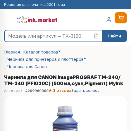
Решения для печати с 2001 года
ink
.
market
Найти
Главная
Каталог товаров
Чернила для принтеров и плоттеров
Чернила для Canon
Чернила для CANON imagePROGRAF TM-240/
ТМ-340 (PFI030C) (500мл,cyan,Pigment) MyInk
★ 3 отзыва
Задать вопрос
Артикул:
4209960000