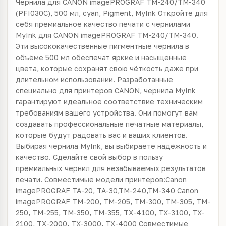
Чернила для CANON imagePROGRAF TM-240/TM-340
(PFI030C), 500 мл, cyan, Pigment, MyInk Откройте для
себя премиальное качество печати с чернилами
MyInk для CANON imagePROGRAF TM-240/TM-340.
Эти высококачественные пигментные чернила в
объёме 500 мл обеспечат яркие и насыщенные
цвета, которые сохранят свою чёткость даже при
длительном использовании. Разработанные
специально для принтеров CANON, чернила MyInk
гарантируют идеальное соответствие техническим
требованиям вашего устройства. Они помогут вам
создавать профессиональные печатные материалы,
которые будут радовать вас и ваших клиентов.
Выбирая чернила MyInk, вы выбираете надёжность и
качество. Сделайте свой выбор в пользу
премиальных чернил для незабываемых результатов
печати. Совместимые модели принтеров:Canon
imagePROGRAF TA-20, TA-30,TM-240,TM-340 Canon
imagePROGRAF TM-200, TM-205, TM-300, TM-305, TM-
250, TM-255, TM-350, TM-355, TX-4100, TX-3100, TX-
2100, TX-2000, TX-3000, TX-4000 Совместимые