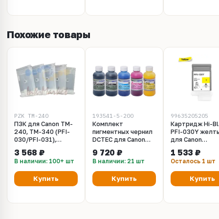
Похожие товары
PZK_TM-240
193541-5-200
99635205205
ПЗК для Canon TM-
Комплект
Картридж Hi-Bl
240, TM-340 (PFI-
пигментных чернил
PFI-030Y желт
030/PFI-031),
DCTEC для Canon
для Canon
комплект 5 штук.
imagePROGRAF TM-
imagePROGRAF
3 568 ₽
9 720 ₽
1 533 ₽
Без чипов. Объём 55
240, TM-255, TM-
20/30, TM-240
В наличии: 100+ шт
В наличии: 21 шт
Осталось 1 шт
мл
340, TM-350, TM-
355. Набор 5 цветов
Купить
Купить
Купить
по 200 мл