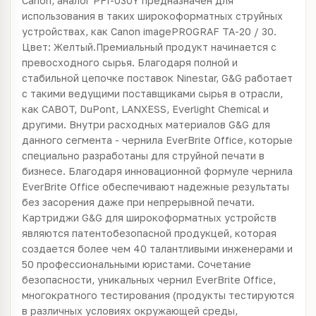
Canon, аналог PFI-030Y предназначен для
использования в таких широкоформатных струйных
устройствах, как Canon imagePROGRAF TA-20 / 30.
Цвет: Желтый.Премиальный продукт начинается с
превосходного сырья. Благодаря полной и
стабильной цепочке поставок Ninestar, G&G работает
с такими ведущими поставщиками сырья в отрасли,
как CABOT, DuPont, LANXESS, Everlight Chemical и
другими. Внутри расходных материалов G&G для
данного сегмента - чернила EverBrite Office, которые
специально разработаны для струйной печати в
бизнесе. Благодаря инновационной формуле чернила
EverBrite Office обеспечивают надежные результаты
без засорения даже при непрерывной печати.
Картриджи G&G для широкоформатных устройств
являются патентобезопасной продукцей, которая
создается более чем 40 талантливыми инженерами и
50 профессиональными юристами. Сочетание
безопасности, уникальных чернил EverBrite Office,
многократного тестирования (продукты тестируются
в различных условиях окружающей среды,