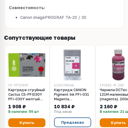
Совместимость:
Canon imagePROGRAF TA-20 / 30
Сопутствующие товары
CS-PFI030Y
6265C001AA
193541-M-200
Картридж струйный
Картридж CANON
Чернила DCTec 
Cactus CS-PFI030Y
Pigment Ink PFI-031
121M малиновы
PFI-030Y желтый
Magenta
(magenta). 200
(55мл) для Canon
(TM240/TM340)
пигмент (19354
1 908 ₽
10 834 ₽
2 160 ₽
imagePROGRAF TA-
55ml
Для Canon TM-
В наличии: 99 шт
Под заказ
В наличии: 21 
20/30
240/255, TM-
350/355, TM-3
Предзаказ
Купить
Купить