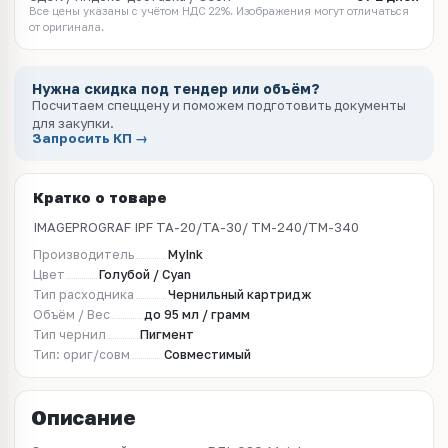
Все цены указаны с учётом НДС 22%. Изображения могут отличаться
от оригинала.
Нужна скидка под тендер или объём?
Посчитаем спеццену и поможем подготовить документы
для закупки.
Запросить КП →
Кратко о товаре
IMAGEPROGRAF IPF TA-20/TA-30/ TM-240/ТМ-340
Производитель
MyInk
Цвет
Голубой / Cyan
Тип расходника
Чернильный картридж
Объём / Вес
до 95 мл / грамм
Тип чернил
Пигмент
Тип: ориг/совм
Совместимый
Описание