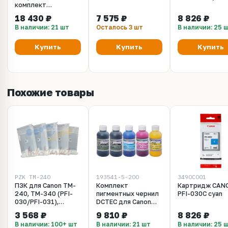
комплект
пигментных чернил
18 430 ₽
7 575 ₽
8 826 ₽
DCTEC 5x200
В наличии: 21 шт
Осталось 3 шт
В наличии: 25 
Купить
Купить
Купить
Похожие товары
PZK_TM-240
193541-5-200
3490C001
ПЗК для Canon TM-
Комплект
Картридж CAN
240, TM-340 (PFI-
пигментных чернил
PFI-030C cyan
030/PFI-031),
DCTEC для Canon
комплект 5 штук.
imagePROGRAF TM-
3 568 ₽
9 810 ₽
8 826 ₽
Без чипов. Объём 55
240, TM-255, TM-
В наличии: 100+ шт
В наличии: 21 шт
В наличии: 25 
мл
340, TM-350, TM-