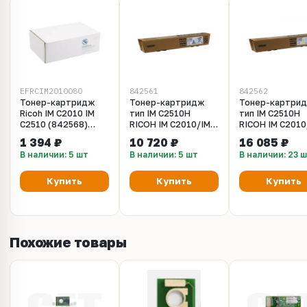
EFRCIM2010080
842561
842562
Тонер-картридж
Тонер-картридж
Тонер-картри
Ricoh IM C2010 IM
тип IM C2510H
тип IM C2510H
C2510 (842568)
RICOH IM C2010/IM
RICOH IM C2010
(5.5k) Cyan БУЛАТ s-
C2510 черный
C2510 желтый
1 394 ₽
10 720 ₽
16 085 ₽
Line
(842561) 30K
(842562) 18K
В наличии: 5 шт
В наличии: 5 шт
В наличии: 23 
Купить
Купить
Купить
Похожие товары