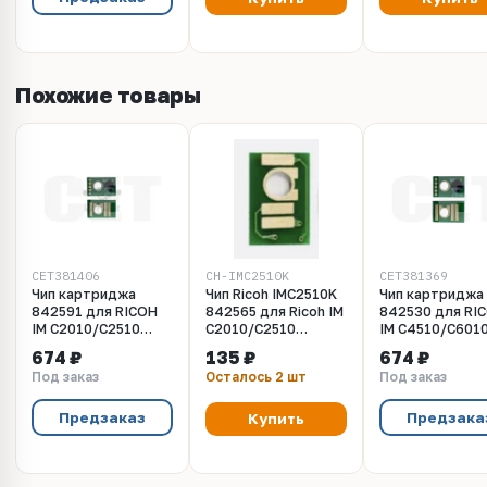
Похожие товары
CET381406
CH-IMC2510K
CET381369
Чип картриджа
Чип Ricoh IMC2510K
Чип картриджа
842591 для RICOH
842565 для Ricoh IM
842530 для RI
IM C2010/C2510
C2010/C2510
IM C4510/C601
(CET) черный, 30000
(Чёрный, 16 500
(CET) черный, 
674 ₽
135 ₽
674 ₽
стр., CET381406
стр.)
стр., CET38136
Под заказ
Осталось 2 шт
Под заказ
Предзаказ
Предзака
Купить