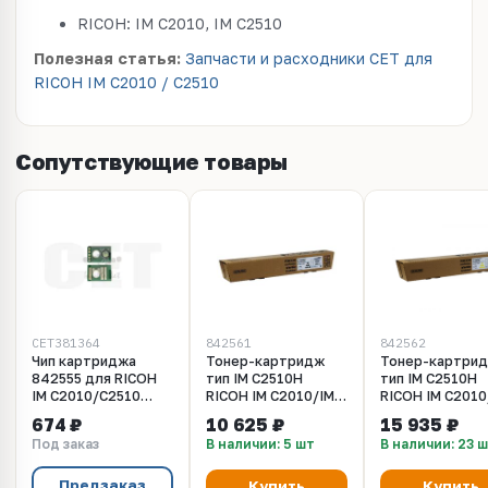
RICOH: IM C2010, IM C2510
Полезная статья:
Запчасти и расходники CET для
RICOH IM C2010 / C2510
Сопутствующие товары
CET381364
842561
842562
Чип картриджа
Тонер-картридж
Тонер-картри
842555 для RICOH
тип IM C2510H
тип IM C2510H
IM C2010/C2510
RICOH IM C2010/IM
RICOH IM C2010
(CET) желтый,
C2510 черный
C2510 желтый
674 ₽
10 625 ₽
15 935 ₽
10500 стр.,
(842561) 30K
(842562) 18K
Под заказ
В наличии: 5 шт
В наличии: 23 
CET381364
Предзаказ
Купить
Купить