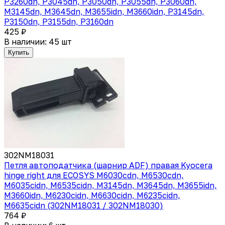
P3260dn, P3045dn, P3050dn, P3055dn, P3060dn,
M3145dn, M3645dn, M3655idn, M3660idn, P3145dn,
P3150dn, P3155dn, P3160dn
425 ₽
В наличии: 45 шт
Купить
302NM18031
Петля автоподатчика (шарнир ADF) правая Kyocera
hinge right для ECOSYS M6030cdn, M6530cdn,
M6035cidn, M6535cidn, M3145dn, M3645dn, M3655idn,
M3660idn, M6230cidn, M6630cidn, M6235cidn,
M6635cidn (302NM18031 / 302NM18030)
764 ₽