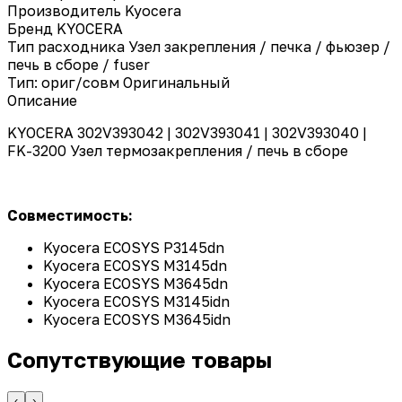
Производитель
Kyocera
Бренд
KYOCERA
Тип расходника
Узел закрепления / печка / фьюзер /
печь в сборе / fuser
Тип: ориг/совм
Оригинальный
Описание
KYOCERA 302V393042 | 302V393041 | 302V393040 |
FK-3200 Узел термозакрепления / печь в сборе
Совместимость:
Kyocera ECOSYS P3145dn
Kyocera ECOSYS M3145dn
Kyocera ECOSYS M3645dn
Kyocera ECOSYS M3145idn
Kyocera ECOSYS M3645idn
Сопутствующие товары
‹
›