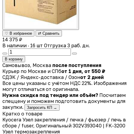
♡ В избранное
⇄ Сравнить
14 375 ₽
В наличии · 16 шт
Отгрузка 3 раб. дн.
В корзину
Самовывоз, Москва
после поступления
Курьер по Москве и СПб
от 1 дня, от 550 ₽
СДЭК / Яндекс-доставка / Озон
от 2 дней
Все цены указаны с учётом НДС 22%. Изображения
могут отличаться от оригинала.
Нужна скидка под тендер или объём?
Посчитаем
спеццену и поможем подготовить документы для
закупки.
Запросить КП →
Кратко о товаре
Kyocera Узел закрепления / печка / фьюзер / печь в
сборе / fuser, Оригинальный 302V393040 | FK-3200
Узел термозакрепления