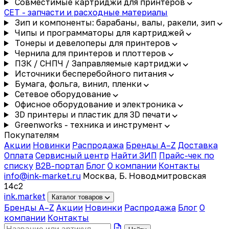
Совместимые картриджи для принтеров
CET - запчасти и расходные материалы
Зип и компоненты: барабаны, валы, ракели, зип
Чипы и программаторы для картриджей
Тонеры и девелоперы для принтеров
Чернила для принтеров и плоттеров
ПЗК / СНПЧ / Заправляемые картриджи
Источники бесперебойного питания
Бумага, фольга, винил, пленки
Сетевое оборудование
Офисное оборудование и электроника
3D принтеры и пластик для 3D печати
Greenworks - техника и инструмент
Покупателям
Акции
Новинки
Распродажа
Бренды A–Z
Доставка
Оплата
Сервисный центр
Найти ЗИП
Прайс-чек по
списку
B2B-портал
Блог
О компании
Контакты
info@ink-market.ru
Москва, Б. Новодмитровская
14с2
ink
.
market
Каталог товаров
Бренды A–Z
Акции
Новинки
Распродажа
Блог
О
компании
Контакты