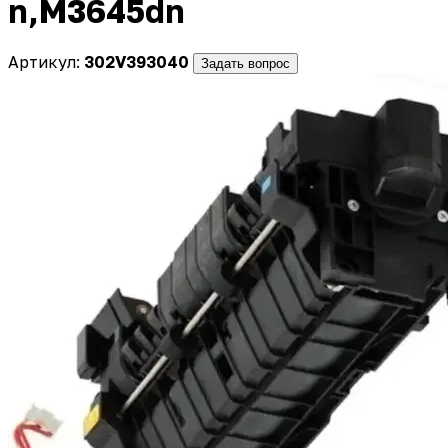
n,M3645dn
Артикул:
302V393040
Задать вопрос