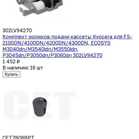
302LV94270
Комплект роликов подачи кассеты Kyocera для FS-
2100DN/4100DN/4200DN/4300DN, ECOSYS
M3040dn/M3540idn/M3550idn,
P3045dn/P3050dn/P3060dn 302LV94270
1 452 ₽
В наличии: 16 шт
Купить
CET7806BPT