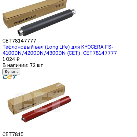
CET78147777
Тефлоновый вал (Long Life) для KYOCERA FS-
4100DN/4200DN/4300DN (CET), CET78147777
1 024 ₽
В наличии: 72 шт
Купить
CET7815