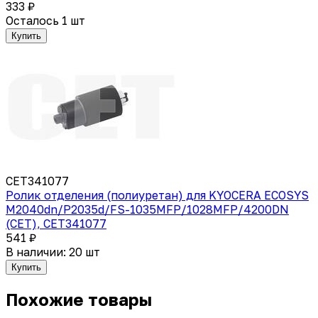
333 ₽
Осталось 1 шт
Купить
CET341077
Ролик отделения (полиуретан) для KYOCERA ECOSYS
M2040dn/P2035d/FS-1035MFP/1028MFP/4200DN
(CET), CET341077
541 ₽
В наличии: 20 шт
Купить
Похожие товары