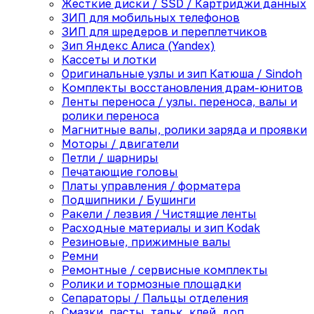
Жесткие диски / SSD / Картриджи данных
ЗИП для мобильных телефонов
ЗИП для шредеров и переплетчиков
Зип Яндекс Алиса (Yandex)
Кассеты и лотки
Оригинальные узлы и зип Катюша / Sindoh
Комплекты восстановления драм-юнитов
Ленты переноса / узлы. переноса, валы и
ролики переноса
Магнитные валы, ролики заряда и проявки
Моторы / двигатели
Петли / шарниры
Печатающие головы
Платы управления / форматера
Подшипники / Бушинги
Ракели / лезвия / Чистящие ленты
Расходные материалы и зип Kodak
Резиновые, прижимные валы
Ремни
Ремонтные / сервисные комплекты
Ролики и тормозные площадки
Сепараторы / Пальцы отделения
Смазки, пасты, тальк, клей, доп.