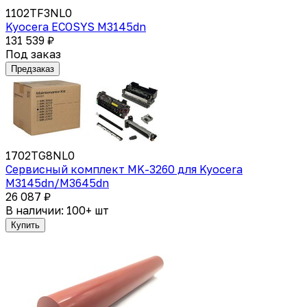
1102TF3NL0
Kyocera ECOSYS M3145dn
131 539 ₽
Под заказ
Предзаказ
1702TG8NL0
Сервисный комплект MK-3260 для Kyocera
M3145dn/M3645dn
26 087 ₽
В наличии: 100+ шт
Купить