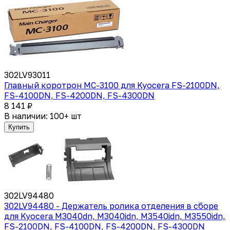
302LV93011
Главный коротрон MC-3100 для Kyocera FS-2100DN,
FS-4100DN, FS-4200DN, FS-4300DN
8 141 ₽
В наличии: 100+ шт
Купить
302LV94480
302LV94480 - Держатель ролика отделения в сборе
для Kyocera M3040dn, M3040idn, M3540idn, M3550idn,
FS-2100DN, FS-4100DN, FS-4200DN, FS-4300DN