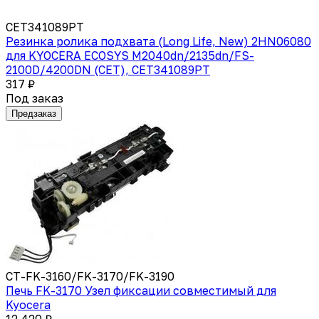
CET341089PT
Резинка ролика подхвата (Long Life, New) 2HN06080
для KYOCERA ECOSYS M2040dn/2135dn/FS-
2100D/4200DN (CET), CET341089PT
317 ₽
Под заказ
Предзаказ
CT-FK-3160/FK-3170/FK-3190
Печь FK-3170 Узел фиксации совместимый для
Kyocera
12 420 ₽