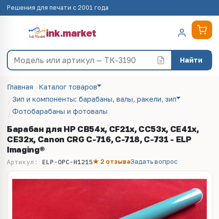
Решения для печати с 2001 года
ink
.
market
Найти
Главная
Каталог товаров
Зип и компоненты: барабаны, валы, ракели, зип
Фотобарабаны и фотовалы
Барабан для HP CB54x, CF21x, CC53x, CE41x,
CE32x, Canon CRG C-716, C-718, C-731 - ELP
Imaging®
★ 2 отзыва
Задать вопрос
Артикул:
ELP-OPC-H1215