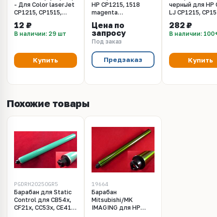
- Для Color laserJet
HP CP1215, 1518
черный для HP 
CP1215, CP1515,
magenta
LJ CP1215, CP15
CP1518, CM1300,
(малиновый) toner
CM1300, Pro CP
12 ₽
Цена по
282 ₽
CM1312, CP2020,
(40 гр - 1400 pages)
CM1415, Pro 200
запросу
В наличии: 29 шт
В наличии: 100
CP2025, CM2320,
(SSC HP1515-40B-M)
M251. Black, 55 
Под заказ
CP3525, CP4025,
Polyester Silve
CP1025
Предзаказ
Купить
Купить
Похожие товары
PGDRH2025OGR5
19664
Барабан для Static
Барабан
Control для CB54x,
Mitsubishi/MK
CF21x, CC53x, CE41x,
IMAGING для HP
CE32x, CF38x, CRG-
CB54x, CF21x, CC53x,