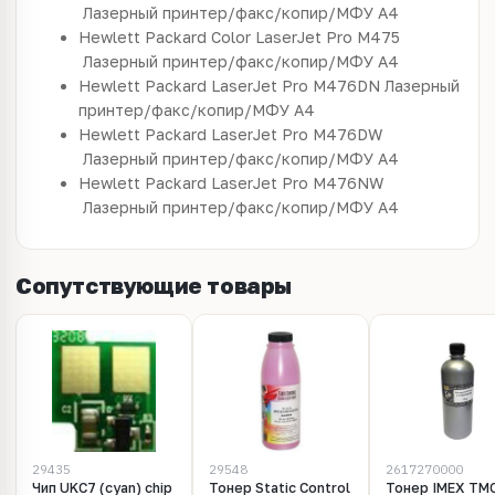
Лазерный принтер/факс/копир/МФУ
A4
Hewlett Packard
Color LaserJet Pro M475
Лазерный принтер/факс/копир/МФУ
A4
Hewlett Packard
LaserJet Pro M476DN
Лазерный
принтер/факс/копир/МФУ
A4
Hewlett Packard
LaserJet Pro M476DW
Лазерный принтер/факс/копир/МФУ
A4
Hewlett Packard
LaserJet Pro M476NW
Лазерный принтер/факс/копир/МФУ
A4
Сопутствующие товары
29435
29548
2617270000
Чип UKC7 (cyan) chip
Тонер Static Control
Тонер IMEX TM