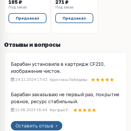
185 ₽
271 ₽
716B, CRG-718, CRG-
CE41x, CE32x, Canon
Под заказ
Под заказ
731
CRG C-716, C-718, C-
731 (19664/19864)
Предзаказ
Предзаказ
Отзывы и вопросы
Барабан установила в картридж CF210,
изображение чистое.
24.11.2024 17:02
Кристина Лебедева
Барабан заказываю не первый раз, покрытие
ровное, ресурс стабильный.
11.08.2023 18:44
Матфей Р.
Оставить отзыв