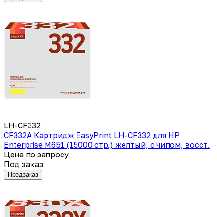
LH-CF332
CF332A Картридж EasyPrint LH-CF332 для HP
Enterprise M651 (15000 стр.) желтый, с чипом, восст.
Цена по запросу
Под заказ
Предзаказ