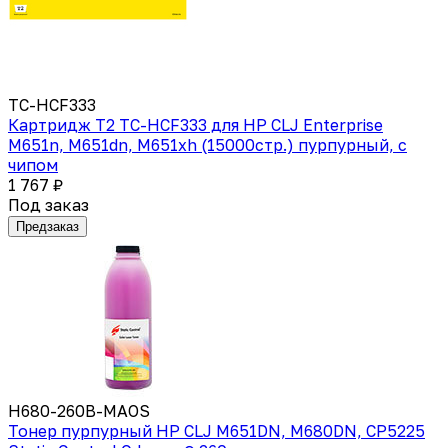
TC-HCF333
Картридж T2 TC-HCF333 для HP CLJ Enterprise
M651n, M651dn, M651xh (15000стр.) пурпурный, с
чипом
1 767 ₽
Под заказ
Предзаказ
H680-260B-MAOS
Тонер пурпурный HP CLJ M651DN, M680DN, CP5225