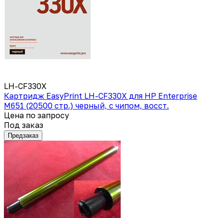
LH-CF330X
Картридж EasyPrint LH-CF330X для HP Enterprise
M651 (20500 стр.) черный, с чипом, восст.
Цена по запросу
Под заказ
Предзаказ