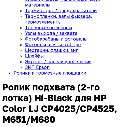
материалы
Термисторы / предохранители
Термопленки, валы фьюзера,
термоэлементы
Тонерные пылесосы
Узлы выхода / захвата
Фотобарабаны и фотовалы
Фьюзеры, печки в сборе
Шестерни, флажки, зип
Шлейфы
Экраны / панели управления
ЗИП Epson
Ролики и тормозные площадки
Ролик подхвата (2-го
лотка) Hi-Black для HP
Color LJ CP4025/CP4525,
M651/M680