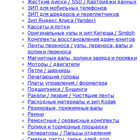
Жесткие диски / SSD / Картриджи данных
ЗИП для мобильных телефонов
ЗИП для шредеров и переплетчиков
Зип Яндекс Алиса (Yandex)
Кассеты и лотки
Оригинальные узлы и зип Катюша / Sindoh
Комплекты восстановления драм-юнитов
Ленты переноса / узлы. переноса, валы и
ролики переноса
Магнитные валы, ролики заряда и проявки
Моторы / двигатели
Петли / шарниры
Печатающие головы
Платы управления / форматера
Подшипники / Бушинги
Ракели / лезвия / Чистящие ленты
Расходные материалы и зип Kodak
Резиновые, прижимные валы
Ремни
Ремонтные / сервисные комплекты
Ролики и тормозные площадки
Сепараторы / Пальцы отделения
Смазки, пасты, тальк, клей, доп.