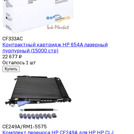
CF333AC
Контрактный картридж HP 654A лазерный
пурпурный (15000 стр)
22 677 ₽
Осталось 1 шт
Купить
CE249A/RM1-5575
Комплект переноса HP CE249A для HP HP CLJ