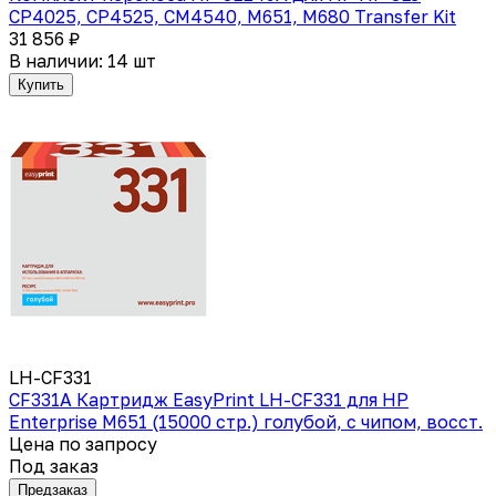
CP4025, CP4525, CM4540, M651, M680 Transfer Kit
31 856 ₽
В наличии: 14 шт
Купить
LH-CF331
CF331A Картридж EasyPrint LH-CF331 для HP
Enterprise M651 (15000 стр.) голубой, с чипом, восст.
Цена по запросу
Под заказ
Предзаказ