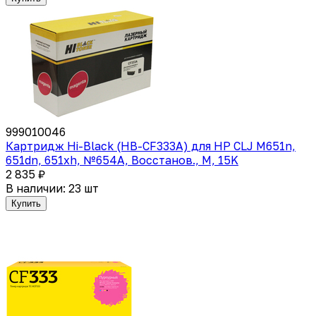
999010046
Картридж Hi-Black (HB-CF333A) для HP CLJ M651n,
651dn, 651xh, №654A, Восстанов., M, 15K
2 835 ₽
В наличии: 23 шт
Купить